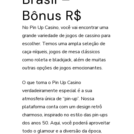
Bônus R$
No Pin Up Casino, você vai encontrar uma
grande variedade de jogos de cassino para
escolher. Temos uma ampla seleção de
caça-níqueis, jogos de mesa clássicos
como roleta e blackjack, além de muitas
outras opções de jogos emocionantes.
O que torna o Pin Up Casino
verdadeiramente especial é a sua
atmosfera única de “pin-up”. Nossa
plataforma conta com um design retrô
charmoso, inspirado no estilo das pin-ups
dos anos 50. Aqui, você poderá aproveitar
todo o glamour e a diversão da época,