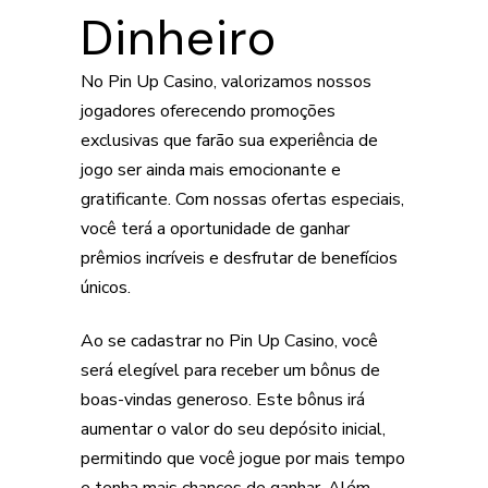
Dinheiro
No Pin Up Casino, valorizamos nossos
jogadores oferecendo promoções
exclusivas que farão sua experiência de
jogo ser ainda mais emocionante e
gratificante. Com nossas ofertas especiais,
você terá a oportunidade de ganhar
prêmios incríveis e desfrutar de benefícios
únicos.
Ao se cadastrar no Pin Up Casino, você
será elegível para receber um bônus de
boas-vindas generoso. Este bônus irá
aumentar o valor do seu depósito inicial,
permitindo que você jogue por mais tempo