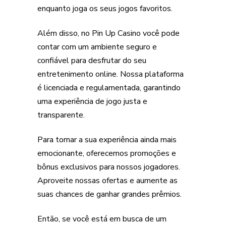
enquanto joga os seus jogos favoritos.
Além disso, no Pin Up Casino você pode
contar com um ambiente seguro e
confiável para desfrutar do seu
entretenimento online. Nossa plataforma
é licenciada e regulamentada, garantindo
uma experiência de jogo justa e
transparente.
Para tornar a sua experiência ainda mais
emocionante, oferecemos promoções e
bônus exclusivos para nossos jogadores.
Aproveite nossas ofertas e aumente as
suas chances de ganhar grandes prêmios.
Então, se você está em busca de um