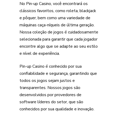
No Pin-up Casino, você encontrará os
clássicos favoritos, como roleta, blackjack
e pôquer, bem como uma variedade de
máquinas caça-níqueis de última geração.
Nossa coleção de jogos é cuidadosamente
selecionada para garantir que cada jogador
encontre algo que se adapte ao seu estilo
e nível de experiência.
Pin-up Casino é conhecido por sua
confiabilidade e segurança, garantindo que
todos os jogos sejam justos e
transparentes. Nossos jogos são
desenvolvidos por provedores de
software líderes do setor, que são
conhecidos por sua qualidade e inovação.