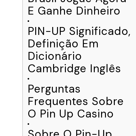
E Ganhe Dinheiro
PIN-UP Significado,
Definição Em
Dicionário
Cambridge Inglês
Perguntas
Frequentes Sobre
O Pin Up Casino
Sobre O Pin-Up