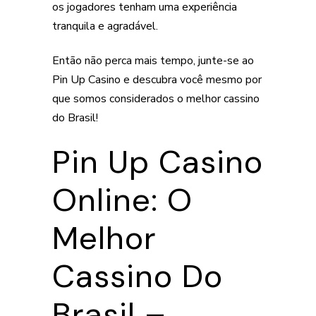
os jogadores tenham uma experiência
tranquila e agradável.
Então não perca mais tempo, junte-se ao
Pin Up Casino e descubra você mesmo por
que somos considerados o melhor cassino
do Brasil!
Pin Up Casino
Online: O
Melhor
Cassino Do
Brasil –