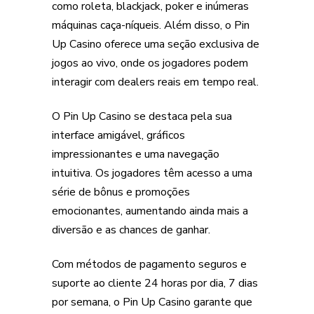
como roleta, blackjack, poker e inúmeras
máquinas caça-níqueis. Além disso, o Pin
Up Casino oferece uma seção exclusiva de
jogos ao vivo, onde os jogadores podem
interagir com dealers reais em tempo real.
O Pin Up Casino se destaca pela sua
interface amigável, gráficos
impressionantes e uma navegação
intuitiva. Os jogadores têm acesso a uma
série de bônus e promoções
emocionantes, aumentando ainda mais a
diversão e as chances de ganhar.
Com métodos de pagamento seguros e
suporte ao cliente 24 horas por dia, 7 dias
por semana, o Pin Up Casino garante que