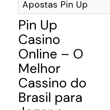
Apostas Pin Up
Pin Up
Casino
Online – O
Melhor
Cassino do
Brasil para