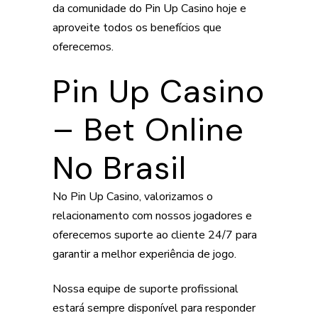
da comunidade do Pin Up Casino hoje e
aproveite todos os benefícios que
oferecemos.
Pin Up Casino
– Bet Online
No Brasil
No Pin Up Casino, valorizamos o
relacionamento com nossos jogadores e
oferecemos suporte ao cliente 24/7 para
garantir a melhor experiência de jogo.
Nossa equipe de suporte profissional
estará sempre disponível para responder