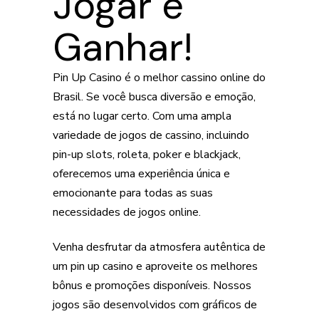
Jogar e
Ganhar!
Pin Up Casino é o melhor cassino online do
Brasil. Se você busca diversão e emoção,
está no lugar certo. Com uma ampla
variedade de jogos de cassino, incluindo
pin-up slots, roleta, poker e blackjack,
oferecemos uma experiência única e
emocionante para todas as suas
necessidades de jogos online.
Venha desfrutar da atmosfera autêntica de
um pin up casino e aproveite os melhores
bônus e promoções disponíveis. Nossos
jogos são desenvolvidos com gráficos de