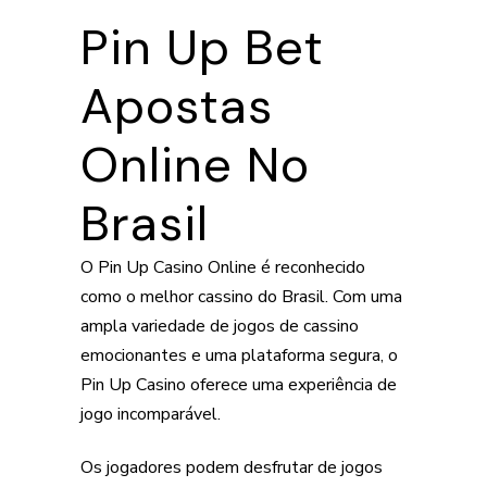
Pin Up Bet
Apostas
Online No
Brasil
O Pin Up Casino Online é reconhecido
como o melhor cassino do Brasil. Com uma
ampla variedade de jogos de cassino
emocionantes e uma plataforma segura, o
Pin Up Casino oferece uma experiência de
jogo incomparável.
Os jogadores podem desfrutar de jogos