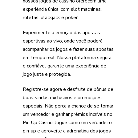
nossos jogos de cassino oferecem uma
experiência única, com slot machines,
roletas, blackjack e poker.
Experimente a emoção das apostas
esportivas ao vivo, onde você poderá
acompanhar os jogos e fazer suas apostas
em tempo real. Nossa plataforma segura
e confiável garante uma experiência de
jogo justa e protegida.
Registre-se agora e desfrute de bônus de
boas-vindas exclusivos e promoções
especiais. Não perca a chance de se tornar
um vencedor e ganhar prêmios incríveis no
Pin Up Casino. Jogue como um verdadeiro
pin-up e aproveite a adrenalina dos jogos