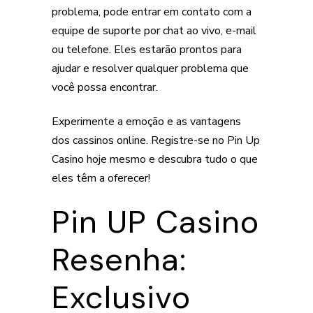
problema, pode entrar em contato com a
equipe de suporte por chat ao vivo, e-mail
ou telefone. Eles estarão prontos para
ajudar e resolver qualquer problema que
você possa encontrar.
Experimente a emoção e as vantagens
dos cassinos online. Registre-se no Pin Up
Casino hoje mesmo e descubra tudo o que
eles têm a oferecer!
Pin UP Casino
Resenha:
Exclusivo