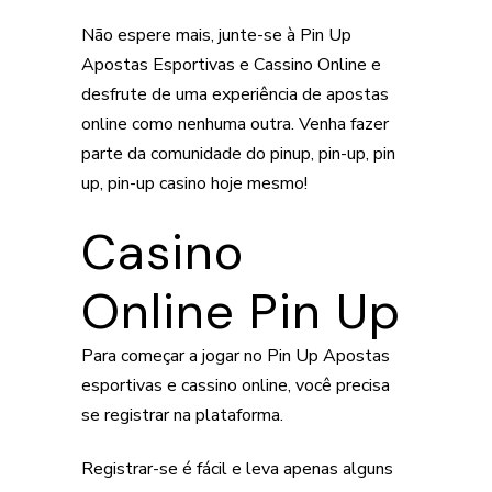
Não espere mais, junte-se à Pin Up
Apostas Esportivas e Cassino Online e
desfrute de uma experiência de apostas
online como nenhuma outra. Venha fazer
parte da comunidade do pinup, pin-up, pin
up, pin-up casino hoje mesmo!
Casino
Online Pin Up
Para começar a jogar no Pin Up Apostas
esportivas e cassino online, você precisa
se registrar na plataforma.
Registrar-se é fácil e leva apenas alguns