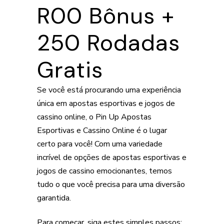
R00 Bônus +
250 Rodadas
Gratis
Se você está procurando uma experiência
única em apostas esportivas e jogos de
cassino online, o Pin Up Apostas
Esportivas e Cassino Online é o lugar
certo para você! Com uma variedade
incrível de opções de apostas esportivas e
jogos de cassino emocionantes, temos
tudo o que você precisa para uma diversão
garantida.
Para começar, siga estes simples passos: