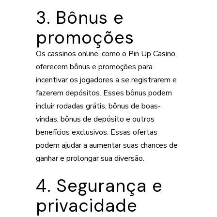
3. Bônus e
promoções
Os cassinos online, como o Pin Up Casino,
oferecem bônus e promoções para
incentivar os jogadores a se registrarem e
fazerem depósitos. Esses bônus podem
incluir rodadas grátis, bônus de boas-
vindas, bônus de depósito e outros
benefícios exclusivos. Essas ofertas
podem ajudar a aumentar suas chances de
ganhar e prolongar sua diversão.
4. Segurança e
privacidade