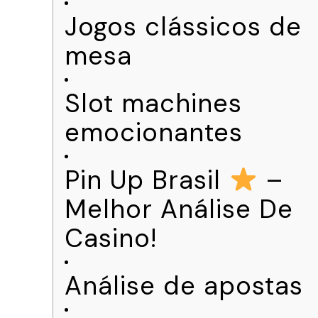
Jogos clássicos de
mesa
Slot machines
emocionantes
Pin Up Brasil
–
Melhor Análise De
Casino!
Análise de apostas