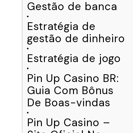
Gestão de banca
Estratégia de
gestão de dinheiro
Estratégia de jogo
Pin Up Casino BR:
Guia Com Bônus
De Boas-vindas
Pin Up Casino –