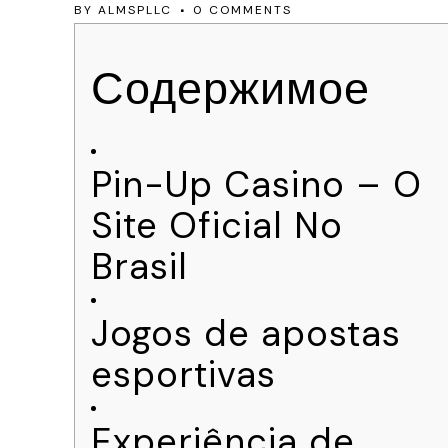
BY
ALMSPLLC
0 COMMENTS
Содержимое
Pin-Up Casino – O
Site Oficial No
Brasil
Jogos de apostas
esportivas
Experiência de