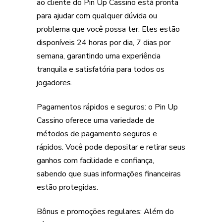
ao cliente do Pin Up Cassino está pronta
para ajudar com qualquer dúvida ou
problema que você possa ter. Eles estão
disponíveis 24 horas por dia, 7 dias por
semana, garantindo uma experiência
tranquila e satisfatória para todos os
jogadores.
Pagamentos rápidos e seguros: o Pin Up
Cassino oferece uma variedade de
métodos de pagamento seguros e
rápidos. Você pode depositar e retirar seus
ganhos com facilidade e confiança,
sabendo que suas informações financeiras
estão protegidas.
Bônus e promoções regulares: Além do