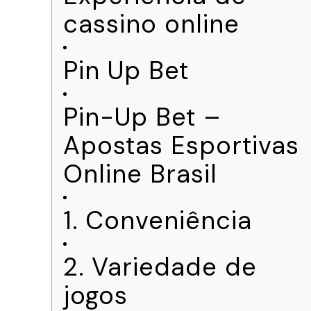
cassino online
Pin Up Bet
Pin-Up Bet –
Apostas Esportivas
Online Brasil
1. Conveniência
2. Variedade de
jogos