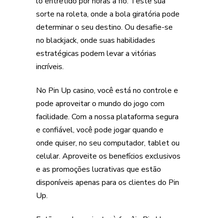
lo entretido por horas a fio. Teste sua
sorte na roleta, onde a bola giratória pode
determinar o seu destino. Ou desafie-se
no blackjack, onde suas habilidades
estratégicas podem levar a vitórias
incríveis.
No Pin Up casino, você está no controle e
pode aproveitar o mundo do jogo com
facilidade. Com a nossa plataforma segura
e confiável, você pode jogar quando e
onde quiser, no seu computador, tablet ou
celular. Aproveite os benefícios exclusivos
e as promoções lucrativas que estão
disponíveis apenas para os clientes do Pin
Up.