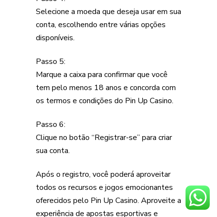
Selecione a moeda que deseja usar em sua
conta, escolhendo entre várias opções
disponíveis.
Passo 5:
Marque a caixa para confirmar que você
tem pelo menos 18 anos e concorda com
os termos e condições do Pin Up Casino.
Passo 6:
Clique no botão “Registrar-se” para criar
sua conta.
Após o registro, você poderá aproveitar
todos os recursos e jogos emocionantes
oferecidos pelo Pin Up Casino. Aproveite a
experiência de apostas esportivas e