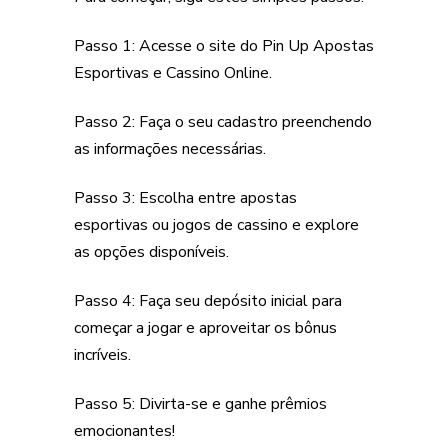
Passo 1: Acesse o site do Pin Up Apostas
Esportivas e Cassino Online.
Passo 2: Faça o seu cadastro preenchendo
as informações necessárias.
Passo 3: Escolha entre apostas
esportivas ou jogos de cassino e explore
as opções disponíveis.
Passo 4: Faça seu depósito inicial para
começar a jogar e aproveitar os bônus
incríveis.
Passo 5: Divirta-se e ganhe prêmios
emocionantes!