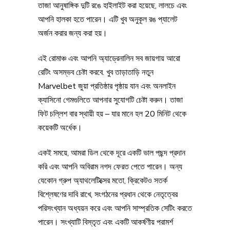
তাজা আনুষাঙ্গিক দুটি রঙে হাইলাইট করা হয়েছে, লালচে এবং
আপনি হালকা হতে পারেন। এটি খুব অনুকূল রঙ প্যালেট
অর্জন করার জন্য করা হয়।
এই রোমাঞ্চ এবং আপনি অ্যাড্রেনালিন সব জায়গায় আরো
রেটিং অসম্ভব চেষ্টা করবে. খুব তাড়াতাড়ি নতুন
Marvelbet জুয়া প্রতিষ্ঠার পৃষ্ঠায় যান এবং অনলাইন
ক্যাসিনো গেমগুলিতে আপনার সুযোগটি চেষ্টা করুন। তাজা
ফিট চল্লিশ বার স্থায়ী হয় – যার মানে হল 20 মিনিট থেকে
কয়েকটি অর্ধেক।
একই সময়ে, আমরা ডিল থেকে দূরে একটি ভাল পছন্দ প্রদান
করি এবং আপনি অবিরাম নগদ ফেরত পেতে পারেন। অন্য
যেকোন গ্রুপ অ্যাথলেটিক্সের মতো, ক্রিকেটও সতর্ক
বিশ্লেষণের দাবি রাখে, সংগঠনের প্রধান থেকে নেতৃত্বের
পরিসংখ্যান অধ্যয়ন করে এবং আপনি সাম্প্রতিক সেটিং করতে
পারেন। সংখ্যাটি বিস্তৃত এবং একটি আকর্ষণীয় পরামর্শ