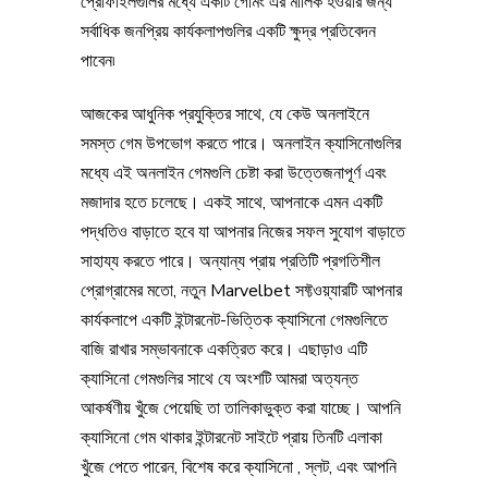
প্রোফাইলগুলির মধ্যে একটি গেমিং এর মালিক হওয়ার জন্য
সর্বাধিক জনপ্রিয় কার্যকলাপগুলির একটি ক্ষুদ্র প্রতিবেদন
পাবেন৷
আজকের আধুনিক প্রযুক্তির সাথে, যে কেউ অনলাইনে
সমস্ত গেম উপভোগ করতে পারে। অনলাইন ক্যাসিনোগুলির
মধ্যে এই অনলাইন গেমগুলি চেষ্টা করা উত্তেজনাপূর্ণ এবং
মজাদার হতে চলেছে। একই সাথে, আপনাকে এমন একটি
পদ্ধতিও বাড়াতে হবে যা আপনার নিজের সফল সুযোগ বাড়াতে
সাহায্য করতে পারে। অন্যান্য প্রায় প্রতিটি প্রগতিশীল
প্রোগ্রামের মতো, নতুন Marvelbet সফ্টওয়্যারটি আপনার
কার্যকলাপে একটি ইন্টারনেট-ভিত্তিক ক্যাসিনো গেমগুলিতে
বাজি রাখার সম্ভাবনাকে একত্রিত করে। এছাড়াও এটি
ক্যাসিনো গেমগুলির সাথে যে অংশটি আমরা অত্যন্ত
আকর্ষণীয় খুঁজে পেয়েছি তা তালিকাভুক্ত করা যাচ্ছে। আপনি
ক্যাসিনো গেম থাকার ইন্টারনেট সাইটে প্রায় তিনটি এলাকা
খুঁজে পেতে পারেন, বিশেষ করে ক্যাসিনো , স্লট, এবং আপনি