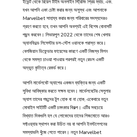
ইভেন্ট থেকে রিয়েল টাইম অনলাইন স্ট্রিমিং প্রিয় ম্যাচ, এবং.
যখন আপনি একা চেষ্টা করার জন্য অসুস্থ এবং আপনাকে
Marvelbet সাহায্য করার জন্য পরিবারের সদস্যদেরও
গ্রহণ করতে হবে, তখন আপনি অবশ্যই এই বিশেষ বোনাসটি
পছন্দ করবেন। লিভারপুল 2022 থেকে তাদের শেষ খেলায়
অ্যানফিল্ডে লিসেস্টার ডস-স্টেপ ওয়ানকে পরাস্ত করে।
বেলজিয়ান ডিফেন্ডার ফায়েসের কারণে একটি নিজস্ব মিশন
থেকে সমস্ত চাওয়া পাওয়ার পরপরই নতুন রেডস একটি
অদ্ভুত কৃতিত্ব রেকর্ড করে।
আপনি মার্ভেলবেট অ্যাপের একজন ব্যক্তির জন্য একটি
সুবিধা আবিষ্কার করতে সক্ষম হবেন। মার্ভেলবেটের সেলুলার
অ্যাপ তাদের পছন্দের টুল হোক বা না হোক, একেবারে নতুন
মোবাইল সাইটটি একটি চমৎকার বিকল্প। এটির সবচেয়ে
বিখ্যাত দিকগুলি হল যে লোকেদের তাদের গিজমোতে আরও
সফ্টওয়্যার স্থাপন করা উচিত নয় বা আপনি ইনস্টলেশনের
সমস্যাগুলি খুঁজে পেতে পারেন। নতুন Marvelbet