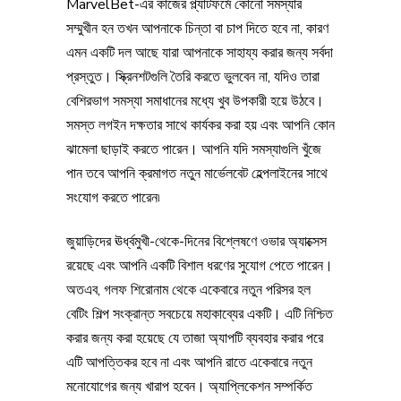
MarvelBet-এর কাজের প্ল্যাটফর্মে কোনো সমস্যার
সম্মুখীন হন তখন আপনাকে চিন্তা বা চাপ দিতে হবে না, কারণ
এমন একটি দল আছে যারা আপনাকে সাহায্য করার জন্য সর্বদা
প্রস্তুত। স্ক্রিনশটগুলি তৈরি করতে ভুলবেন না, যদিও তারা
বেশিরভাগ সমস্যা সমাধানের মধ্যে খুব উপকারী হয়ে উঠবে।
সমস্ত লগইন দক্ষতার সাথে কার্যকর করা হয় এবং আপনি কোন
ঝামেলা ছাড়াই করতে পারেন। আপনি যদি সমস্যাগুলি খুঁজে
পান তবে আপনি ক্রমাগত নতুন মার্ভেলবেট হেল্পলাইনের সাথে
সংযোগ করতে পারেন৷
জুয়াড়িদের ঊর্ধ্বমুখী-থেকে-দিনের বিশ্লেষণে ওভার অ্যাক্সেস
রয়েছে এবং আপনি একটি বিশাল ধরণের সুযোগ পেতে পারেন।
অতএব, গলফ শিরোনাম থেকে একেবারে নতুন পরিসর হল
বেটিং শিল্প সংক্রান্ত সবচেয়ে মহাকাব্যের একটি। এটি নিশ্চিত
করার জন্য করা হয়েছে যে তাজা অ্যাপটি ব্যবহার করার পরে
এটি আপত্তিকর হবে না এবং আপনি রাতে একেবারে নতুন
মনোযোগের জন্য খারাপ হবেন। অ্যাপ্লিকেশন সম্পর্কিত