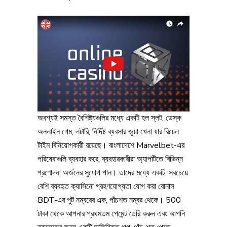
অবশ্যই সমস্ত বৈশিষ্ট্যগুলির মধ্যে একটি হল স্লট, ডেস্ক
অনলাইন গেম, লটারি, নির্দিষ্ট ব্যবসার জুয়া খেলা যার রিয়েল
টাইম বিনিয়োগকারী রয়েছে। বাংলাদেশে Marvelbet-এর
পরিষেবাগুলি ব্যবহার করে, ব্যবহারকারীরা অ্যাপটিতে বিভিন্ন
প্রণোদনা অর্জনের সুযোগ পান। তাদের মধ্যে একটি, সবচেয়ে
বেশি ব্যবহৃত ক্যাসিনো গ্রহণযোগ্যতা যোগ করা বোনাস
BDT-এর পুট নম্বরের এক, পাঁচশত নম্বর থেকে। 500
টাকা থেকে আপনার প্রথমতম পেমেন্ট তৈরি করুন এবং আপনি