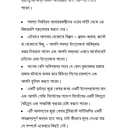
ব্যালেন্সের জন্য একটি অতিরিক্ত ধাপ, পাঁচ-শত পেতে
পারেন।
সমস্ত নিবন্ধিত ব্যবহারকারীদের ওয়েব সাইট থেকে এর
বিজয়গুলি প্রত্যাহার করতে দেয়।
এইভাবে আপনার যেকোনো বিকল্প – ব্ল্যাক-জ্যাক, রুলেট
বা যেকোনো কিছু – আপনি সমস্ত উত্তেজনা আবিষ্কার
করার নিশ্চয়তা পাবেন এবং আপনি সম্ভবত এখানে মার্ভেলবেটে
চাইবেন এমন উত্তেজনা পাবেন।
অনেক বেশি অবিশ্বাস্য সত্য যে কোন বুকমেকার হাজার
হাজার ঘটনাকে কভার করে বিভিন্ন লিগের চারপাশে এবং
আপনি ফুটবল করতে পারেন।
একটি দুর্দান্ত জুয়া খেলার জন্য একটি উল্লেখযোগ্য মান
এবং আপনি গেমিং সিস্টেমের শতাংশ সিস্টেমের একটি বিস্তৃত
বৈচিত্র্য এবং সময়নিষ্ঠ ক্রয়ের চেষ্টা করতে পারেন।
এটি আদালতের জুয়া খেলার ইন্টারনেট সাইটগুলির একটি
সামঞ্জস্যপূর্ণ মাধ্যম হতে পারে, তাই কীভাবে মূল্য দেওয়া যায়
সে সম্পর্কে একেবারে কিছুই নেই।