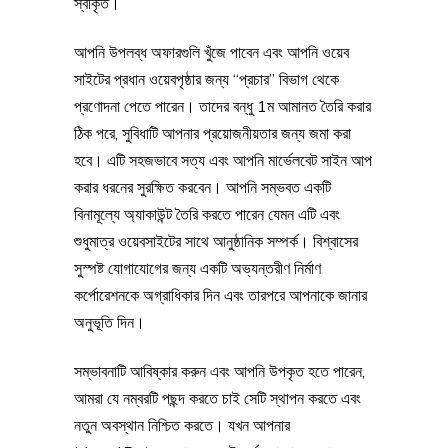
স্বীকৃত।
আপনি উপলব্ধ অফারগুলি খুঁজে পাবেন এবং আপনি ওয়েব
সাইটের প্রধান ওয়েবপৃষ্ঠার জন্য “প্রচার” বিভাগ থেকে
প্রণোদনা পেতে পারেন। তাদের বন্ধু 1ম আমানত তৈরি করার
ঠিক পরে, সুবিধাটি আপনার প্রয়োজনীয়তার জন্য জমা করা
হবে। এটি সহজভাবে সত্য এবং আপনি মার্ভেলবেট সাইন আপ
করার ধরনের সুরক্ষিত করবেন। আপনি সম্ভবত একটি
বিনামূল্যে অ্যাকাউন্ট তৈরি করতে পারেন যেমন এটি এবং
শুধুমাত্র ওয়েবসাইটের সাথে আনুষ্ঠানিক সম্পর্ক। বিশ্বাসের
সুস্পষ্ট যোগাযোগের জন্য একটি অভ্যন্তরীণ নির্মাণ
কর্পোরেশনকে অগ্রাধিকার দিন এবং তারপরে আপনাকে জানার
অনুভূতি দিন।
সম্ভাবনাটি আবিষ্কার করুন এবং আপনি উপকৃত হতে পারেন,
আমরা যে নম্বরটি পছন্দ করতে চাই সেটি স্থাপন করতে এবং
নতুন অবস্থান নিশ্চিত করতে। যখন আপনার