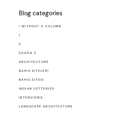
Blog categories
! WITHOUT A COLUMN
1
2
2000A Z
ARCHITECTURE
BAHIS SITELERI
BAHIS SITESI
INDIAN LOTTERIES
INTERVIEWS
LANDSCAPE ARCHITECTURE