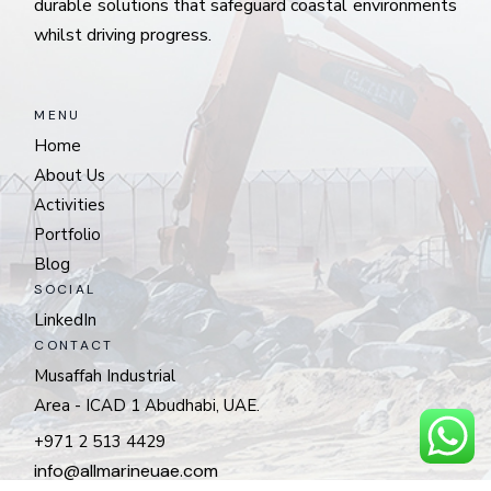
durable solutions that safeguard coastal environments
whilst driving progress.
MENU
Home
About Us
Activities
Portfolio
Blog
SOCIAL
LinkedIn
CONTACT
Musaffah Industrial
Area - ICAD 1 Abudhabi, UAE.
+971 2 513 4429
info@allmarineuae.com