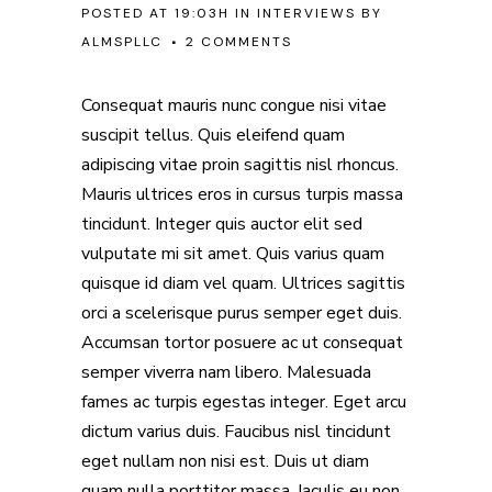
POSTED AT 19:03H
IN
INTERVIEWS
BY
ALMSPLLC
2 COMMENTS
Consequat mauris nunc congue nisi vitae
suscipit tellus. Quis eleifend quam
adipiscing vitae proin sagittis nisl rhoncus.
Mauris ultrices eros in cursus turpis massa
tincidunt. Integer quis auctor elit sed
vulputate mi sit amet. Quis varius quam
quisque id diam vel quam. Ultrices sagittis
orci a scelerisque purus semper eget duis.
Accumsan tortor posuere ac ut consequat
semper viverra nam libero. Malesuada
fames ac turpis egestas integer. Eget arcu
dictum varius duis. Faucibus nisl tincidunt
eget nullam non nisi est. Duis ut diam
quam nulla porttitor massa. Iaculis eu non