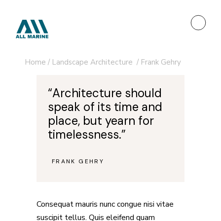
Home
/
Landscape Architecture
/
Frank Gehry
“Architecture should
speak of its time and
place, but yearn for
timelessness.”
FRANK GEHRY
—
Consequat mauris nunc congue nisi vitae
suscipit tellus. Quis eleifend quam