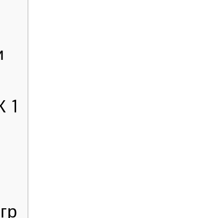
и
 1
гр