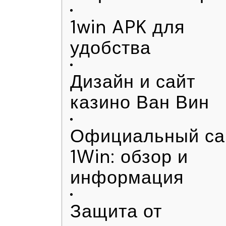
1win APK для
удобства
Дизайн и сайт
казино Ван Вин
Официальный са
1Win: обзор и
информация
Защита от