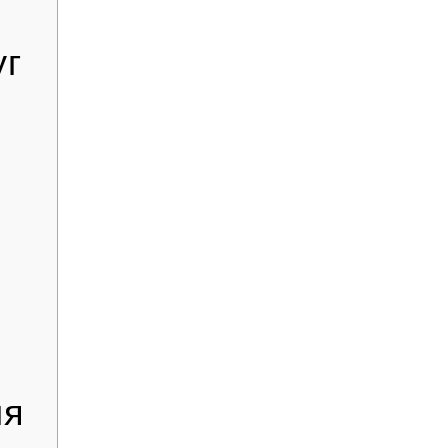
уг
ия