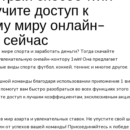
учите доступ к
му миру онлайн-
 сейчас
 мире спорта и заработать деньги? Тогда скачайте
увлекательную онлайн-контору 1win! Она предлагает
е виды спорта: футбол, хоккей, теннис и многое другое.
шной команды благодаря использовании приложения 1 ви
помогут вам быстро разобраться во всех функциях этого
учите доступ к лучшим коэффициентам, эксклюзивным акци
в мир азарта и увлекательных ставок. Не упустите свой ш
н от успехов вашей команды! Присоединяйтесь к победе