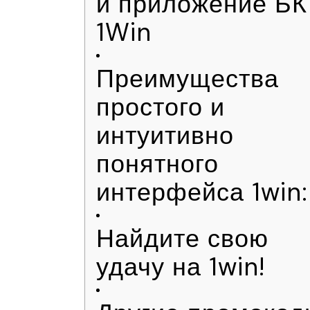
и приложение БК
1Win
Преимущества
простого и
интуитивно
понятного
интерфейса 1win:
Найдите свою
удачу на 1win!