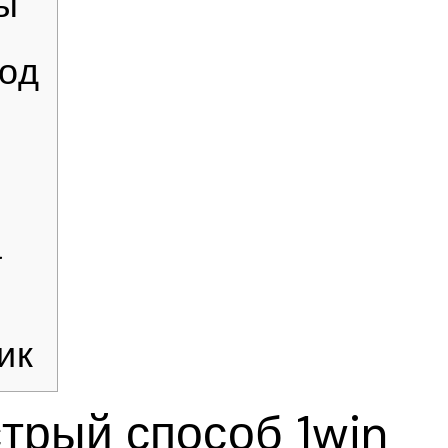
ы
код
а
ик
трый способ 1win