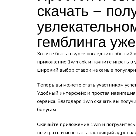
скачать – пол
увлекательно
гемблинга уже
Хотите быть в курсе последних событий в
приложение 1win apk и начните играть в 
широкий выбор ставок на самые популярны
Теперь вы можете стать участником успе
Удобный интерфейс и простая навигация 
сервиса. Благодаря 1win скачать вы пол
бонусам.
Скачайте приложение 1win и погрузитесь 
выиграть и испытать настоящий адренали