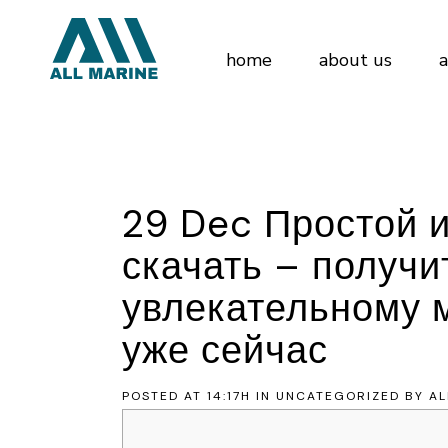
home
about us
a
29 Dec
Простой и
скачать – получи
увлекательному 
уже сейчас
POSTED AT 14:17H
IN
UNCATEGORIZED
BY
AL