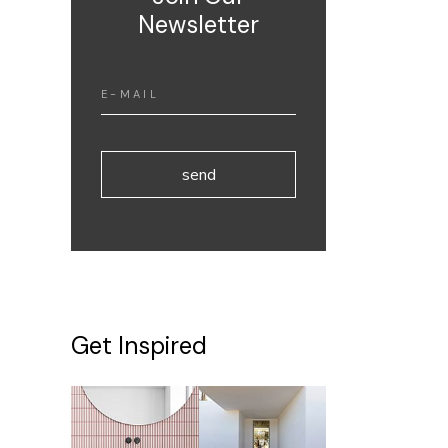
Newsletter
send
Get Inspired