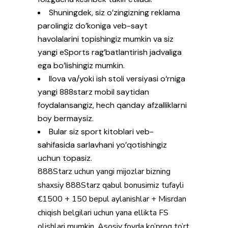
Shuningdek, siz o’zingizning reklama
parolingiz do’koniga veb-sayt
havolalarini topishingiz mumkin va siz
yangi eSports rag’batlantirish jadvaliga
ega bo’lishingiz mumkin.
Ilova va/yoki ish stoli versiyasi o‘rniga
yangi 888starz mobil saytidan
foydalansangiz, hech qanday afzalliklarni
boy bermaysiz.
Bular siz sport kitoblari veb-
sahifasida sarlavhani yo’qotishingiz
uchun topasiz.
888Starz uchun yangi mijozlar bizning
shaxsiy 888Starz qabul bonusimiz tufayli
€1500 + 150 bepul aylanishlar + Misrdan
chiqish belgilari uchun yana ellikta FS
olishlari mumkin. Asosiy foyda ko’proq to’rt