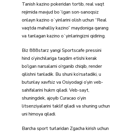
Tanish kazino pokeridan tortib, real vaqt
rejimida mavjud boʻlgan son-sanoqsiz
onlayn kazino oʻyinlarini olish uchun “Real
vaqtda mahalliy kazino” maydoniga qarang
va tanlagan kazino oʻyinlaringizni qidiring.
Biz 888starz yangi Sportscafe pressini
hind o’yinchilariga taqdim etishi kerak
bo’lgan narsalarni o’rganib chiqib, render
qilishni tanladik. Bu shuni ko’rsatadiki, u
butunlay xavfsiz va Osiyodagi o’yin veb-
sahifalarini hukm qiladi. Veb-sayt,
shuningdek, ajoyib Curacao o’yin
litsenziyalarini taklif qiladi va shuning uchun
uni himoya qiladi.
Barcha sport turlaridan Zgacha kirish uchun