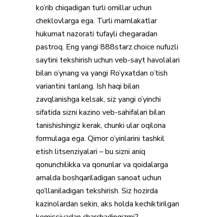
ko’rib chiqadigan turli omillar uchun
cheklovlarga ega. Turli mamlakatlar
hukumat nazorati tufayli chegaradan
pastroq. Eng yangi 888starz.choice nufuzli
saytini tekshirish uchun veb-sayt havolalari
bilan o’ynang va yangi Ro’yxatdan o’tish
variantini tanlang. Ish haqi bilan
zavqlanishga kelsak, siz yangi o’yinchi
sifatida sizni kazino veb-sahifalari bilan
tanishishingiz kerak, chunki ular oqilona
formulaga ega. Qimor o’yinlarini tashkil
etish litsenziyalari – bu sizni aniq
qonunchilikka va qonunlar va qoidalarga
amalda boshqariladigan sanoat uchun
qo’llaniladigan tekshirish. Siz hozirda
kazinolardan sekin, aks holda kechiktirilgan