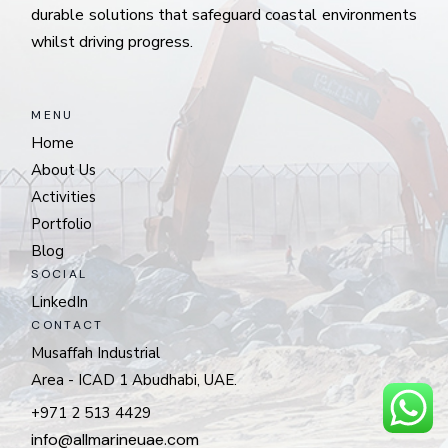
durable solutions that safeguard coastal environments
whilst driving progress.
MENU
Home
About Us
Activities
Portfolio
Blog
SOCIAL
LinkedIn
CONTACT
Musaffah Industrial
Area - ICAD 1 Abudhabi, UAE.
+971 2 513 4429
info@allmarineuae.com