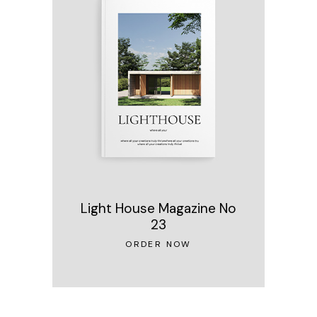
Light House Magazine No
23
ORDER NOW