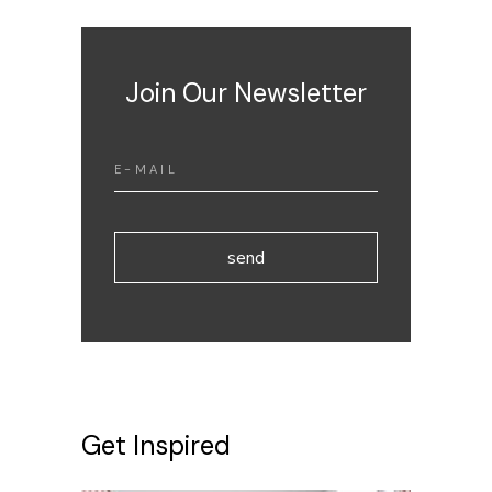
Join Our Newsletter
send
Get Inspired