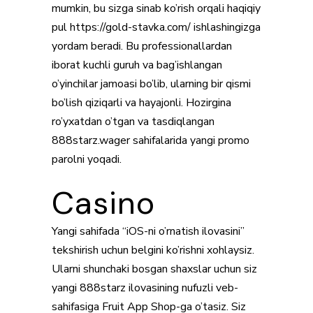
mumkin, bu sizga sinab ko’rish orqali haqiqiy
pul
https://gold-stavka.com/
ishlashingizga
yordam beradi. Bu professionallardan
iborat kuchli guruh va bag’ishlangan
o’yinchilar jamoasi bo’lib, ularning bir qismi
bo’lish qiziqarli va hayajonli. Hozirgina
ro’yxatdan o’tgan va tasdiqlangan
888starz.wager sahifalarida yangi promo
parolni yoqadi.
Casino
Yangi sahifada “iOS-ni o’rnatish ilovasini”
tekshirish uchun belgini ko’rishni xohlaysiz.
Ularni shunchaki bosgan shaxslar uchun siz
yangi 888starz ilovasining nufuzli veb-
sahifasiga Fruit App Shop-ga o’tasiz. Siz