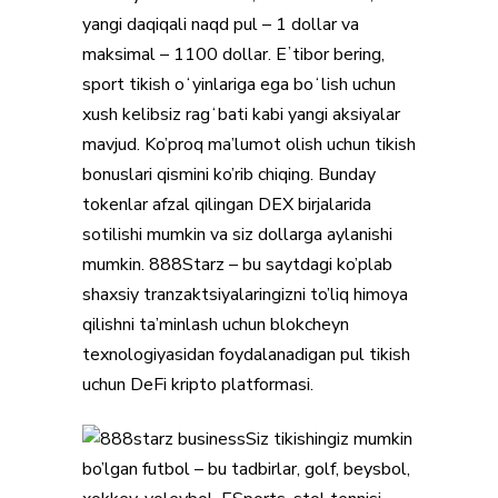
yangi daqiqali naqd pul – 1 dollar va
maksimal – 1100 dollar. Eʼtibor bering,
sport tikish oʻyinlariga ega boʻlish uchun
xush kelibsiz ragʻbati kabi yangi aksiyalar
mavjud. Ko’proq ma’lumot olish uchun tikish
bonuslari qismini ko’rib chiqing. Bunday
tokenlar afzal qilingan DEX birjalarida
sotilishi mumkin va siz dollarga aylanishi
mumkin.
888Starz – bu saytdagi ko’plab
shaxsiy tranzaktsiyalaringizni to’liq himoya
qilishni ta’minlash uchun blokcheyn
texnologiyasidan foydalanadigan pul tikish
uchun DeFi kripto platformasi.
Siz tikishingiz mumkin
bo’lgan futbol – bu tadbirlar, golf, beysbol,