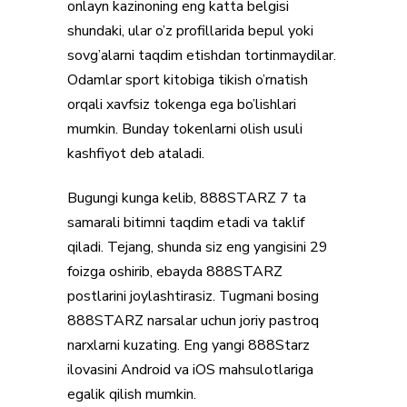
onlayn kazinoning eng katta belgisi
shundaki, ular o’z profillarida bepul yoki
sovg’alarni taqdim etishdan tortinmaydilar.
Odamlar sport kitobiga tikish o’rnatish
orqali xavfsiz tokenga ega bo’lishlari
mumkin. Bunday tokenlarni olish usuli
kashfiyot deb ataladi.
Bugungi kunga kelib, 888STARZ 7 ta
samarali bitimni taqdim etadi va taklif
qiladi. Tejang, shunda siz eng yangisini 29
foizga oshirib, ebayda 888STARZ
postlarini joylashtirasiz. Tugmani bosing
888STARZ narsalar uchun joriy pastroq
narxlarni kuzating. Eng yangi 888Starz
ilovasini Android va iOS mahsulotlariga
egalik qilish mumkin.