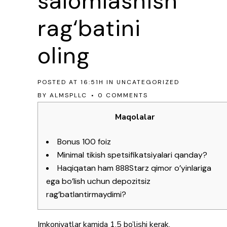
salomlashish
rag‘batini
oling
POSTED AT 16:51H
IN
UNCATEGORIZED
BY
ALMSPLLC
0 COMMENTS
Maqolalar
Bonus 100 foiz
Minimal tikish spetsifikatsiyalari qanday?
Haqiqatan ham 888Starz qimor o’yinlariga
ega bo’lish uchun depozitsiz
rag’batlantirmaydimi?
Imkoniyatlar kamida 1,5 bo’lishi kerak,