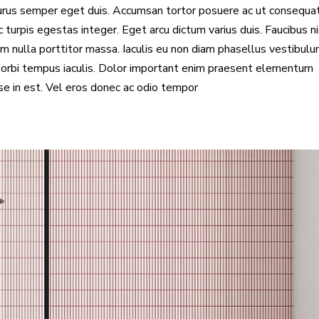
 purus semper eget duis. Accumsan tortor posuere ac ut consequa
turpis egestas integer. Eget arcu dictum varius duis. Faucibus ni
am nulla porttitor massa. Iaculis eu non diam phasellus vestibulu
i morbi tempus iaculis. Dolor important enim praesent elementum
sse in est. Vel eros donec ac odio tempor