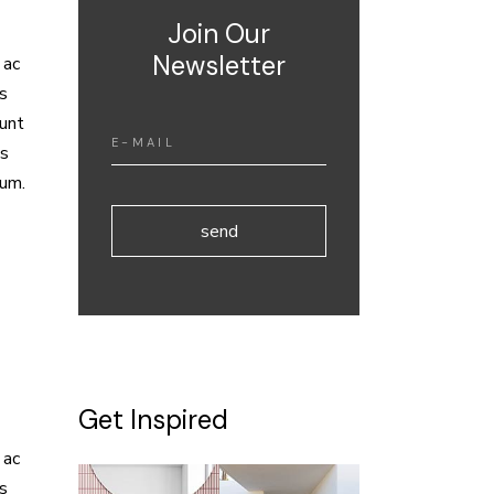
Join Our
Newsletter
 ac
us
dunt
as
ium.
send
Get Inspired
 ac
us