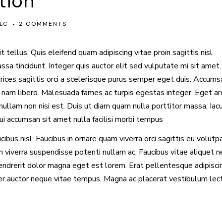
tion
LC
2 COMMENTS
 tellus. Quis eleifend quam adipiscing vitae proin sagittis nisl
assa tincidunt. Integer quis auctor elit sed vulputate mi sit amet.
rices sagittis orci a scelerisque purus semper eget duis. Accums
 nam libero. Malesuada fames ac turpis egestas integer. Eget ar
 nullam non nisi est. Duis ut diam quam nulla porttitor massa. Iacu
i accumsan sit amet nulla facilisi morbi tempus
bus nisl. Faucibus in ornare quam viverra orci sagittis eu volutpa
um viverra suspendisse potenti nullam ac. Faucibus vitae aliquet n
hendrerit dolor magna eget est lorem. Erat pellentesque adipisci
er auctor neque vitae tempus. Magna ac placerat vestibulum lec