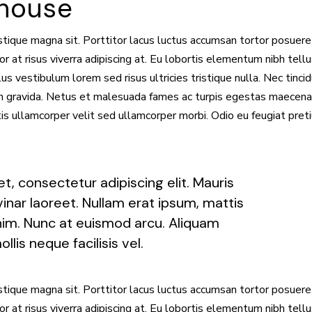
mhouse
stique magna sit. Porttitor lacus luctus accumsan tortor posuere
 at risus viverra adipiscing at. Eu lobortis elementum nibh tell
 vestibulum lorem sed risus ultricies tristique nulla. Nec tinci
in gravida. Netus et malesuada fames ac turpis egestas maecen
is ullamcorper velit sed ullamcorper morbi. Odio eu feugiat pret
t, consectetur adipiscing elit. Mauris
inar laoreet. Nullam erat ipsum, mattis
nim. Nunc at euismod arcu. Aliquam
llis neque facilisis vel.
stique magna sit. Porttitor lacus luctus accumsan tortor posuere
 at risus viverra adipiscing at. Eu lobortis elementum nibh tell