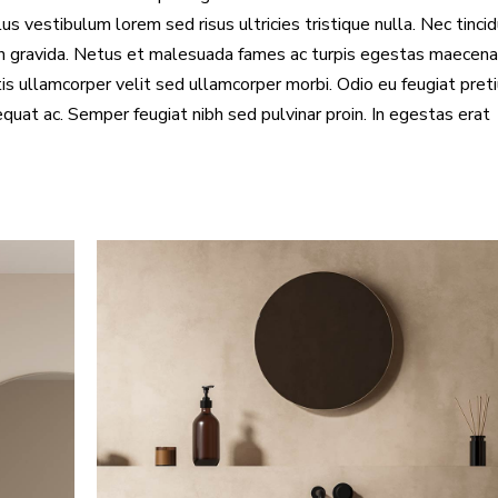
 vestibulum lorem sed risus ultricies tristique nulla. Nec tinci
in gravida. Netus et malesuada fames ac turpis egestas maecen
is ullamcorper velit sed ullamcorper morbi. Odio eu feugiat pret
quat ac. Semper feugiat nibh sed pulvinar proin. In egestas erat