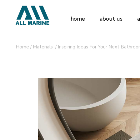
home
about us
a
Home
/
Materials
/
Inspiring Ideas For Your Next Bathro