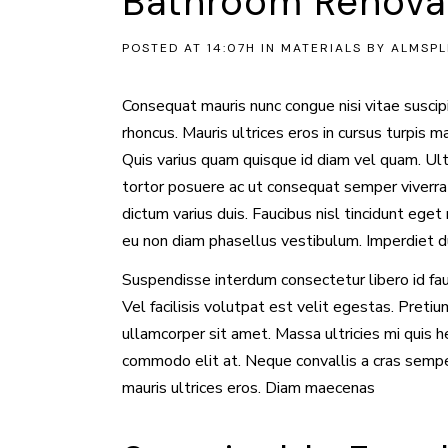
Bathroom Renova
POSTED AT 14:07H
IN
MATERIALS
BY
ALMSPL
Consequat mauris nunc congue nisi vitae suscipit
rhoncus. Mauris ultrices eros in cursus turpis m
Quis varius quam quisque id diam vel quam. Ult
tortor posuere ac ut consequat semper viverra
dictum varius duis. Faucibus nisl tincidunt eget
eu non diam phasellus vestibulum. Imperdiet du
Suspendisse interdum consectetur libero id fauci
Vel facilisis volutpat est velit egestas. Preti
ullamcorper sit amet. Massa ultricies mi quis 
commodo elit at. Neque convallis a cras semp
mauris ultrices eros. Diam maecenas