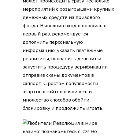
может происходить сразу несколько
мероприятий с розыгрышами крупных
денежных средств из призового
фонда. Выполнив вход в профиль в
первый раз, рекомендуется
дополнить персональную
информацию, указать платёжные
реквизиты, пополнить депозит и
запустить процедуру верификации,
отправив сканы документов в
саппорт. С ростом популярности
азартных сайтов появилось и
множество способов обойти
блокировку и продолжить играть.