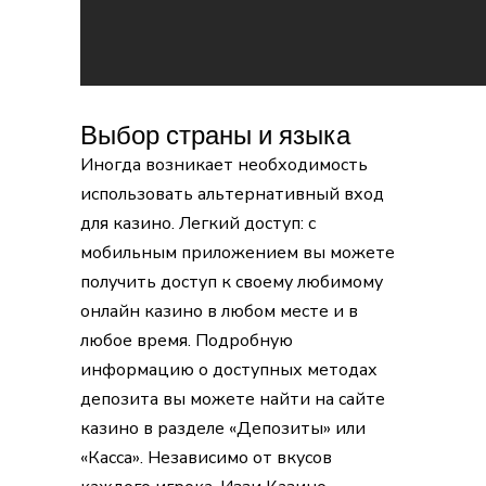
Выбор страны и языка
Иногда возникает необходимость
использовать альтернативный вход
для казино. Легкий доступ: с
мобильным приложением вы можете
получить доступ к своему любимому
онлайн казино в любом месте и в
любое время. Подробную
информацию о доступных методах
депозита вы можете найти на сайте
казино в разделе «Депозиты» или
«Касса». Независимо от вкусов