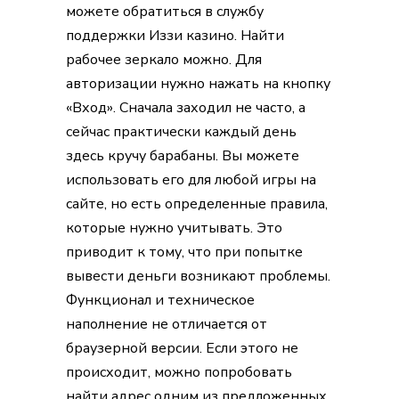
можете обратиться в службу
поддержки Иззи казино. Найти
рабочее зеркало можно. Для
авторизации нужно нажать на кнопку
«Вход». Сначала заходил не часто, а
сейчас практически каждый день
здесь кручу барабаны. Вы можете
использовать его для любой игры на
сайте, но есть определенные правила,
которые нужно учитывать. Это
приводит к тому, что при попытке
вывести деньги возникают проблемы.
Функционал и техническое
наполнение не отличается от
браузерной версии. Если этого не
происходит, можно попробовать
найти адрес одним из предложенных