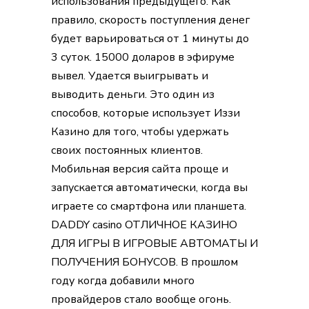
использования предыдущего. Как
правило, скорость поступления денег
будет варьироваться от 1 минуты до
3 суток. 15000 доларов в эфируме
вывел. Удается выигрывать и
выводить деньги. Это один из
способов, которые использует Иззи
Казино для того, чтобы удержать
своих постоянных клиентов.
Мобильная версия сайта проще и
запускается автоматически, когда вы
играете со смартфона или планшета.
DADDY casino ОТЛИЧНОЕ КАЗИНО
ДЛЯ ИГРЫ В ИГРОВЫЕ АВТОМАТЫ И
ПОЛУЧЕНИЯ БОНУСОВ. В прошлом
году когда добавили много
провайдеров стало вообще огонь.