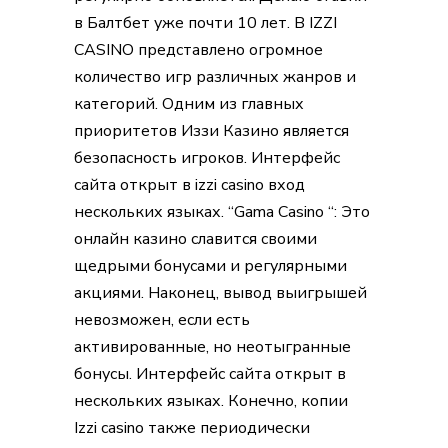
в Балтбет уже почти 10 лет. В IZZI
CASINO представлено огромное
количество игр различных жанров и
категорий. Одним из главных
приоритетов Иззи Казино является
безопасность игроков. Интерфейс
сайта открыт в
izzi casino вход
нескольких языках. “Gama Casino “: Это
онлайн казино славится своими
щедрыми бонусами и регулярными
акциями. Наконец, вывод выигрышей
невозможен, если есть
активированные, но неотыгранные
бонусы. Интерфейс сайта открыт в
нескольких языках. Конечно, копии
Izzi casino также периодически