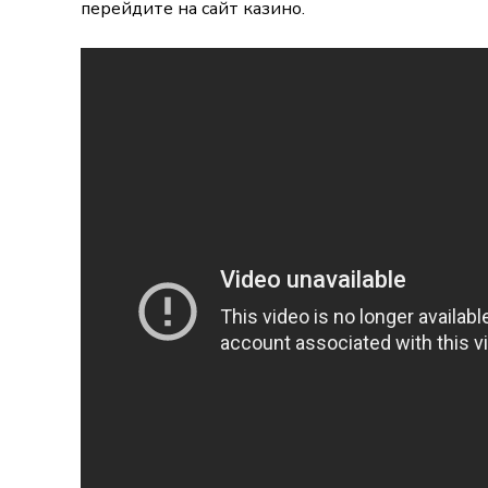
перейдите на сайт казино.