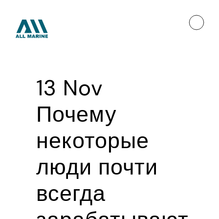
13 Nov
Почему
некоторые
люди почти
всегда