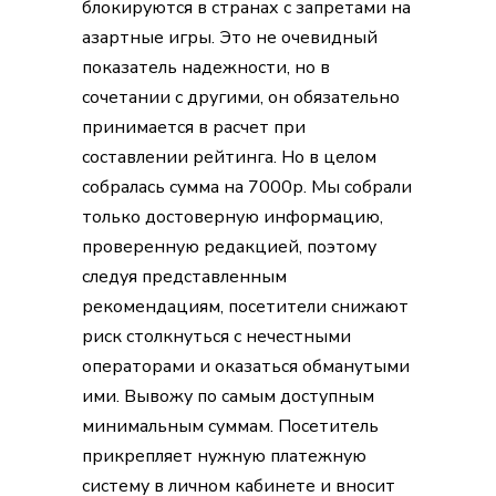
блокируются в странах с запретами на
азартные игры. Это не очевидный
показатель надежности, но в
сочетании с другими, он обязательно
принимается в расчет при
составлении рейтинга. Но в целом
собралась сумма на 7000р. Мы собрали
только достоверную информацию,
проверенную редакцией, поэтому
следуя представленным
рекомендациям, посетители снижают
риск столкнуться с нечестными
операторами и оказаться обманутыми
ими. Вывожу по самым доступным
минимальным суммам. Посетитель
прикрепляет нужную платежную
систему в личном кабинете и вносит