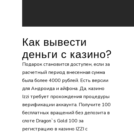
Как вывести
деньги с казино?
Подарок становится доступен, если за
расчетный период внесенная сумма
была более 4000 рублей. Есть версии
для Андроида и айфона. Да, казино
Izzi требует прохождения процедуры
верификации аккаунта. Получите 100
бесплатных вращений без депозита в
слоте Dragon`s Gold 100 за
регистрацию в казино IZZI с