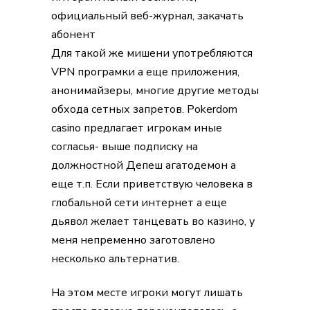
Для такой же мишени употребляются
VPN програмки а еще приложения,
анонимайзеры, многие другие методы
обхода сетных запретов. Pokerdom
casino предлагает игрокам иные
согласья- выше подписку на
должностной Депеш агатодемон а
еще т.п. Если приветствую человека в
глобальной сети интернет а еще
дьявол желает танцевать во казино, у
меня непременно заготовлено
несколько альтернатив.
На этом месте игроки могут лишать