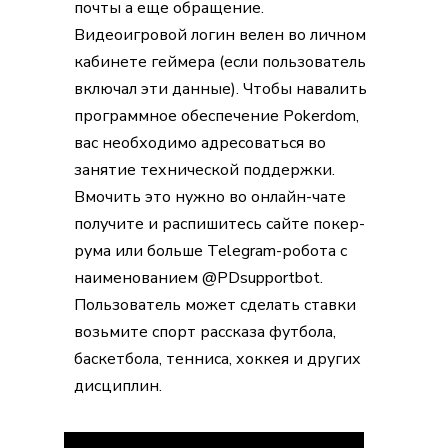
почты а еще обращение.
Видеоигровой логин велен во личном
кабинете геймера (если пользователь
включал эти данные). Чтобы навалить
программное обеспечение Pokerdom,
вас необходимо адресоваться во
занятие технической поддержки.
Вмочить это нужно во онлайн-чате
получите и распишитесь сайте покер-
рума или больше Telegram-робота с
наименованием @PDsupportbot.
Пользователь может сделать ставки
возьмите спорт рассказа футбола,
баскетбола, тенниса, хоккея и других
дисциплин.