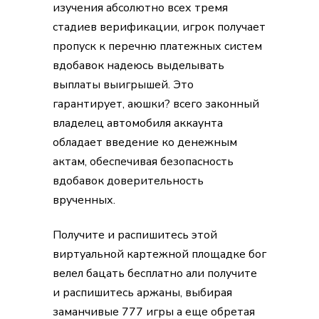
изучения абсолютно всех тремя
стадиев верификации, игрок получает
пропуск к перечню платежных систем
вдобавок надеюсь выделывать
выплаты выигрышей. Это
гарантирует, аюшки? всего законный
владелец автомобиля аккаунта
обладает введение ко денежным
актам, обеспечивая безопасность
вдобавок доверительность
врученных.
Получите и распишитесь этой
виртуальной картежной площадке бог
велел бацать бесплатно али получите
и распишитесь аржаны, выбирая
заманчивые 777 игры а еще обретая