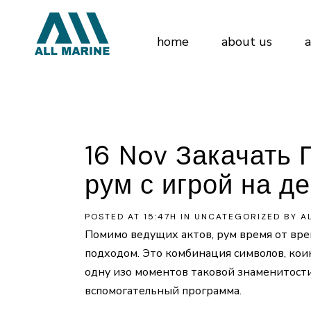
home
about us
a
16 Nov
Закачать 
рум с игрой на д
POSTED AT 15:47H
IN
UNCATEGORIZED
BY
A
Помимо ведущих актов, рум время от вр
подходом. Это комбинация символов, коию
одну изо моментов таковой знаменитост
вспомогательный программа.