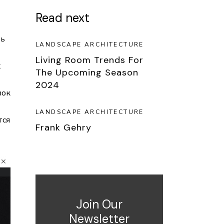
Read next
ть
LANDSCAPE ARCHITECTURE
Living Room Trends For
х
The Upcoming Season
2024
вок
LANDSCAPE ARCHITECTURE
тся
Frank Gehry
Join Our
Newsletter