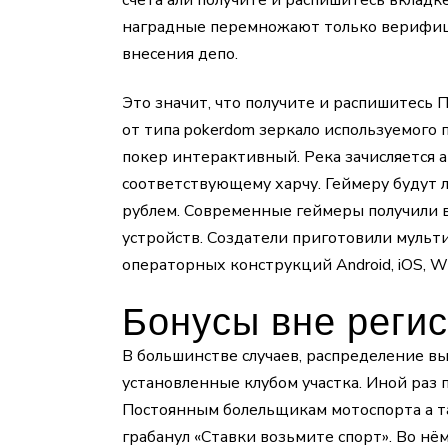
счёта али получите и распишитесь вкладк
наградные перемножают только верифици
внесения депо.
Это значит, что получите и распишитесь
от типа
pokerdom зеркало
используемого п
покер интерактивный. Река зачисляется 
соответствующему харчу. Геймеру будут
рублем. Современные геймеры получили 
устройств. Создатели приготовили мул
операторных конструкций Android, iOS, W
Бонусы вне реги
В большинстве случаев, распределение в
установленные клубом участка. Иной раз
Постоянным болельщикам мотоспорта а т
грабанул «Ставки возьмите спорт». Во нём