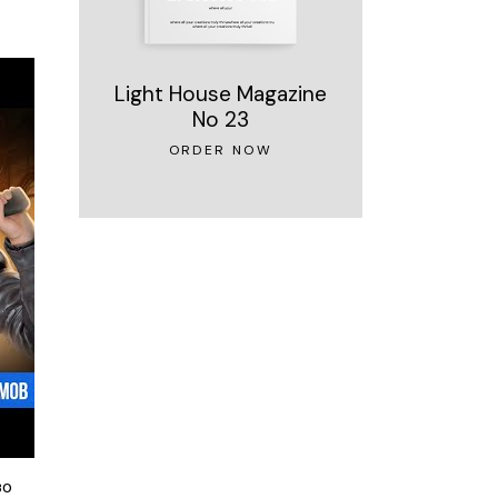
Light House Magazine
No 23
ORDER NOW
зо