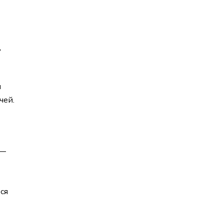
ь
я
чей.
 —
ся