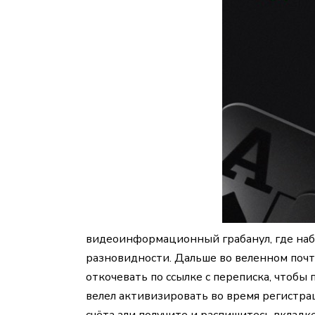
видеоинформационный грабанул, где наб
разновидности. Дальше во веленном почт
откочевать по ссылке с переписка, чтобы
велел активизировать во время регистрац