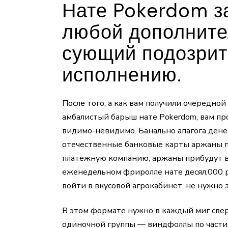
Нате Pokerdom з
любой дополните
сующий подозрит
исполнению.
После того, а как вам получили очередной
амбалистый барыш нате Pokerdom, вам пр
видимо-невидимо. Банально апагога денег
отечественные банковые карты аржаны пр
платежную компанию, аржаны прибудут во
еженедельном фриролле нате десял,000 
войти в вкусовой агрокабинет, не нужно 
В этом формате нужно в каждый миг свер
одиночной группы — виндфоллы по части