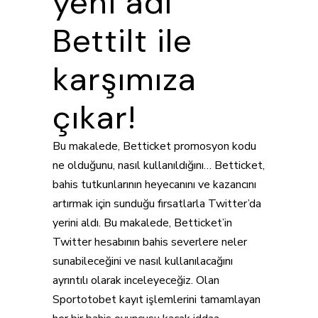
yeni adı
Bettilt ile
karşımıza
çıkar!
Bu makalede, Betticket promosyon kodu
ne olduğunu, nasıl kullanıldığını… Betticket,
bahis tutkunlarının heyecanını ve kazancını
artırmak için sunduğu fırsatlarla Twitter’da
yerini aldı. Bu makalede, Betticket’in
Twitter hesabının bahis severlere neler
sunabileceğini ve nasıl kullanılacağını
ayrıntılı olarak inceleyeceğiz. Olan
Sportotobet kayıt işlemlerini tamamlayan