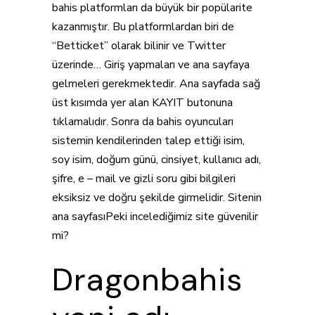
bahis platformları da büyük bir popülarite
kazanmıştır. Bu platformlardan biri de
“Betticket” olarak bilinir ve Twitter
üzerinde… Giriş yapmaları ve ana sayfaya
gelmeleri gerekmektedir. Ana sayfada sağ
üst kısımda yer alan KAYIT butonuna
tıklamalıdır. Sonra da bahis oyuncuları
sistemin kendilerinden talep ettiği isim,
soy isim, doğum günü, cinsiyet, kullanıcı adı,
şifre, e – mail ve gizli soru gibi bilgileri
eksiksiz ve doğru şekilde girmelidir. Sitenin
ana sayfasıPeki incelediğimiz site güvenilir
mi?
Dragonbahis