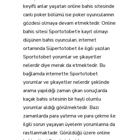
keyifli anlar yaşatan online bahis sitesinde
canlı poker bölümü ise poker oyuncularının
gözdesi olmaya devam etmektedir. Online
bahis sitesi Sportotobet’e kayıt olmayı
düşünen bahis oyuncuları, internet
ortamında Süpertotobet ile ilgili yazılan
Sportotobet yorumlar ve şikayetler
nelerdir diye merak da etmektedir. Bu
bağlamda internette Sportotobet
yorumlar ve şikayetler nelerdir şeklinde
arama yapıldığı zaman çıkan sonuçlarda
kaçak bahis sitesinin bir hayli olumlu
yorumlar aldığı görülmektedir. Bazı
zamanlarda para yatırma ve para çekme ile
ilgili sorun yaşayan üyelerin yorumlarına da
rastlanmaktadır. Görüldüğü üzere online