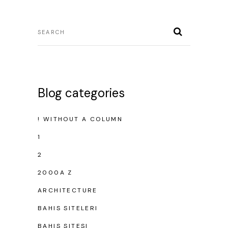
Blog categories
! WITHOUT A COLUMN
1
2
2000A Z
ARCHITECTURE
BAHIS SITELERI
BAHIS SITESI