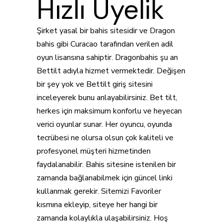
Hızlı Üyelik
Şirket yasal bir bahis sitesidir ve Dragon
bahis gibi Curacao tarafından verilen adil
oyun lisansına sahiptir. Dragonbahis şu an
Bettilt adıyla hizmet vermektedir. Değişen
bir şey yok ve Bettilt giriş sitesini
inceleyerek bunu anlayabilirsiniz. Bet tilt,
herkes için maksimum konforlu ve heyecan
verici oyunlar sunar. Her oyuncu, oyunda
tecrübesi ne olursa olsun çok kaliteli ve
profesyonel müşteri hizmetinden
faydalanabilir. Bahis sitesine istenilen bir
zamanda bağlanabilmek için güncel linki
kullanmak gerekir. Sitemizi Favoriler
kısmına ekleyip, siteye her hangi bir
zamanda kolaylıkla ulaşabilirsiniz. Hoş