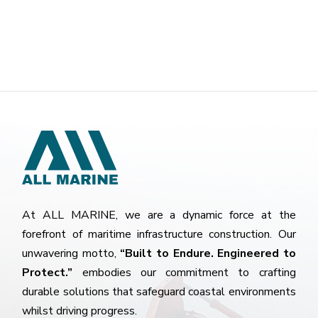
At ALL MARINE, we are a dynamic force at the
forefront of maritime infrastructure construction. Our
unwavering motto,
“Built to Endure. Engineered to
Protect.”
embodies our commitment to crafting
durable solutions that safeguard coastal environments
whilst driving progress.