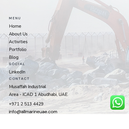
MENU
Home
About Us
Activities
Portfolio
Blog
SOCIAL
LinkedIn
CONTACT
Musaffah Industrial
Area - ICAD 1 Abudhabi, UAE.
+971 2 513 4429
info@allmarineuae.com