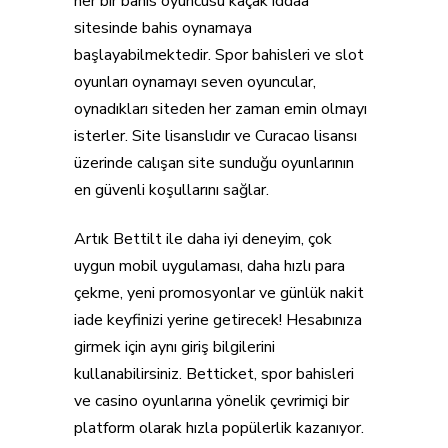
her bir bahis oyuncusu kaçak iddaa
sitesinde bahis oynamaya
başlayabilmektedir. Spor bahisleri ve slot
oyunları oynamayı seven oyuncular,
oynadıkları siteden her zaman emin olmayı
isterler. Site lisanslıdır ve Curacao lisansı
üzerinde calışan site sunduğu oyunlarının
en güvenli koşullarını sağlar.
Artık Bettilt ile daha iyi deneyim, çok
uygun mobil uygulaması, daha hızlı para
çekme, yeni promosyonlar ve günlük nakit
iade keyfinizi yerine getirecek! Hesabınıza
girmek için aynı giriş bilgilerini
kullanabilirsiniz. Betticket, spor bahisleri
ve casino oyunlarına yönelik çevrimiçi bir
platform olarak hızla popülerlik kazanıyor.