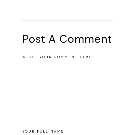
Post A Comment