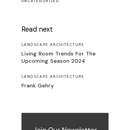
UNCATEGORIZED
Read next
LANDSCAPE ARCHITECTURE
Living Room Trends For The
Upcoming Season 2024
LANDSCAPE ARCHITECTURE
Frank Gehry