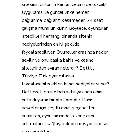
sitesinin bütün imkanları cebinizde olacak!
Uygulama ile güncel linke hemen
bağlanma, bağlantı kesilmeden 24 saat
çalışma mümkün kılınır. Böylece, oyuncular
istedikleri herhangi bir anda sitenin
hediyelerinden en iyi şekilde
faydalanabilirler. Oyuncular arasında neden
sevilir ve onu başka bahis ve casino
sitelerinden ayıran nelerdir? Bettilt
Türkiye Türk oyuncularına
faydalanabilecekleri hangi hediyeler sunar?
Betticket, online bahis dünyasında adını
hızla duyuran bir platformdur. Bahis
severler için çeşitli oyun seçenekleri
sunarken, aynı zamanda kazançlarını
artırmalarını sağlayacak promosyon kodları
da sunmaktadır.