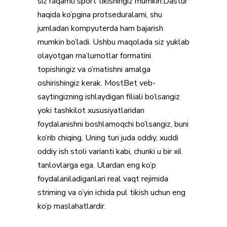
siz raqamli sport tikishingiz mumkin.Dastur
haqida ko’pgina protseduralarni, shu
jumladan kompyuterda ham bajarish
mumkin bo’ladi. Ushbu maqolada siz yuklab
olayotgan ma’lumotlar formatini
topishingiz va o’rnatishni amalga
oshirishingiz kerak. MostBet veb-
saytingizning ishlaydigan filiali bo’lsangiz
yoki tashkilot xususiyatlaridan
foydalanishni boshlamoqchi bo’lsangiz, buni
ko’rib chiqing. Uning turi juda oddiy, xuddi
oddiy ish stoli varianti kabi, chunki u bir xil
tanlovlarga ega. Ulardan eng ko’p
foydalaniladiganlari real vaqt rejimida
striming va o’yin ichida pul tikish uchun eng
ko’p maslahatlardir.