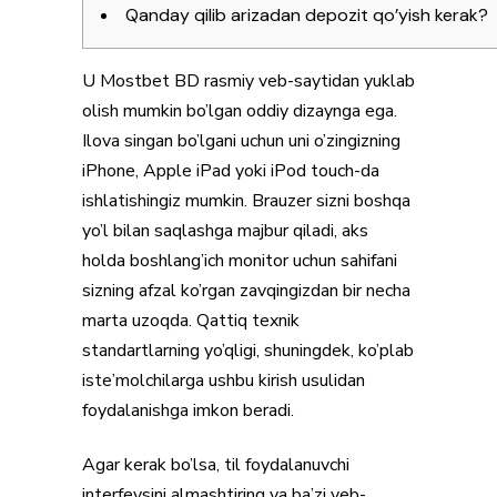
Qanday qilib arizadan depozit qo’yish kerak?
U Mostbet BD rasmiy veb-saytidan yuklab
olish mumkin bo’lgan oddiy dizaynga ega.
Ilova singan bo’lgani uchun uni o’zingizning
iPhone, Apple iPad yoki iPod touch-da
ishlatishingiz mumkin. Brauzer sizni boshqa
yo’l bilan saqlashga majbur qiladi, aks
holda boshlang’ich monitor uchun sahifani
sizning afzal ko’rgan zavqingizdan bir necha
marta uzoqda.
Qattiq texnik
standartlarning yo’qligi, shuningdek, ko’plab
iste’molchilarga ushbu kirish usulidan
foydalanishga imkon beradi.
Agar kerak bo’lsa, til foydalanuvchi
interfeysini almashtiring va ba’zi veb-