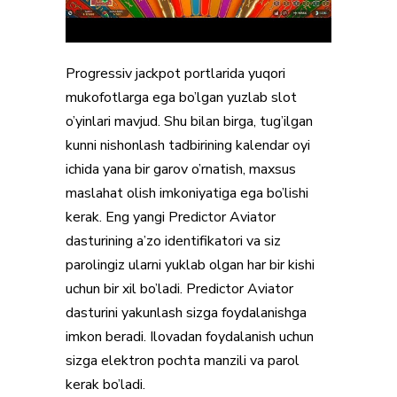
Progressiv jackpot portlarida yuqori
mukofotlarga ega bo’lgan yuzlab slot
o’yinlari mavjud. Shu bilan birga, tug’ilgan
kunni nishonlash tadbirining kalendar oyi
ichida yana bir garov o’rnatish, maxsus
maslahat olish imkoniyatiga ega bo’lishi
kerak. Eng yangi Predictor Aviator
dasturining a’zo identifikatori va siz
parolingiz ularni yuklab olgan har bir kishi
uchun bir xil bo’ladi. Predictor Aviator
dasturini yakunlash sizga foydalanishga
imkon beradi. Ilovadan foydalanish uchun
sizga elektron pochta manzili va parol
kerak bo’ladi.