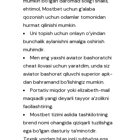
mumkin bo’lgan daromad solig’i shakli,
ehtimol, Mostbet uchun g’alaba
qozonish uchun odamlar tomonidan
hurmat qilinishi mumkin.
Uni topish uchun onlayn o’yindan
bunchalik aylanishni amalga oshirish
muhimdir.
Men eng yaxshi aviator bashoratchi
cheat ilovasi uchun yaratdim, unda siz
aviator bashorat qiluvchi superior apk-
dan bahramand bo’lishingiz mumkin.
Portativ miqdor yoki elizabeth-mail
maqsadli yangi deyarli tayyor a’zolikni
faollashtiring.
Mostbet tizimi aslida tashkilotning
brend nomi ohangida qiziqarli tuzilishga
ega bo’lgan dasturiy ta’minotdir.
Texnik yordam bilan jonli suhbatga ega