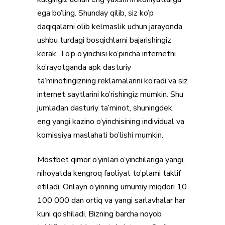
ega bo’ling. Shunday qilib, siz ko’p
daqiqalarni olib kelmaslik uchun jarayonda
ushbu turdagi bosqichlarni bajarishingiz
kerak. To’p o’yinchisi ko’pincha internetni
ko’rayotganda apk dasturiy
ta’minotingizning reklamalarini ko’radi va siz
internet saytlarini ko’rishingiz mumkin. Shu
jumladan dasturiy ta’minot, shuningdek,
eng yangi kazino o’yinchisining individual va
komissiya maslahati bo’lishi mumkin.
Mostbet qimor o’yinlari o’yinchilariga yangi,
nihoyatda kengroq faoliyat to’plami taklif
etiladi. Onlayn o’yinning umumiy miqdori 10
100 000 dan ortiq va yangi sarlavhalar har
kuni qo’shiladi. Bizning barcha noyob