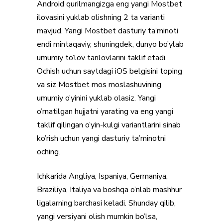
Android qurilmangizga eng yangi Mostbet
ilovasini yuklab olishning 2 ta varianti
mavjud. Yangi Mostbet dasturiy ta’minoti
endi mintaqaviy, shuningdek, dunyo bo’ylab
umumiy to’lov tanlovlarini taklif etadi.
Ochish uchun saytdagi iOS belgisini toping
va siz Mostbet mos moslashuvining
umumiy o’yinini yuklab olasiz. Yangi
o’rnatilgan hujjatni yarating va eng yangi
taklif qilingan o’yin-kulgi variantlarini sinab
ko’rish uchun yangi dasturiy ta’minotni
oching.
Ichkarida Angliya, Ispaniya, Germaniya,
Braziliya, Italiya va boshqa o’nlab mashhur
ligalarning barchasi keladi. Shunday qilib,
yangi versiyani olish mumkin bo’lsa,