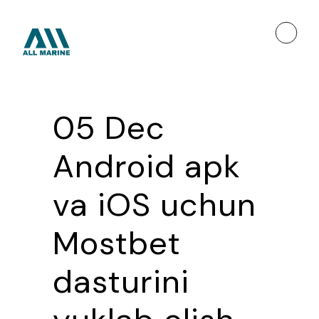
05 Dec
Android apk
va iOS uchun
Mostbet
dasturini