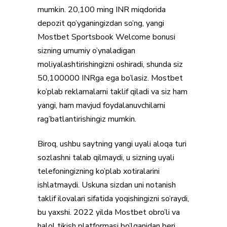
mumkin. 20,100 ming INR miqdorida
depozit qo’yganingizdan so’ng, yangi
Mostbet Sportsbook Welcome bonusi
sizning umumiy o’ynaladigan
moliyalashtirishingizni oshiradi, shunda siz
50,100000 INRga ega bo’lasiz. Mostbet
ko’plab reklamalarni taklif qiladi va siz ham
yangi, ham mavjud foydalanuvchilarni
rag’batlantirishingiz mumkin.
Biroq, ushbu saytning yangi uyali aloqa turi
sozlashni talab qilmaydi, u sizning uyali
telefoningizning ko’plab xotiralarini
ishlatmaydi. Uskuna sizdan uni notanish
taklif ilovalari sifatida yoqishingizni so’raydi,
bu yaxshi. 2022 yilda Mostbet obro’li va
halol tikish platformasi bo’lganidan beri