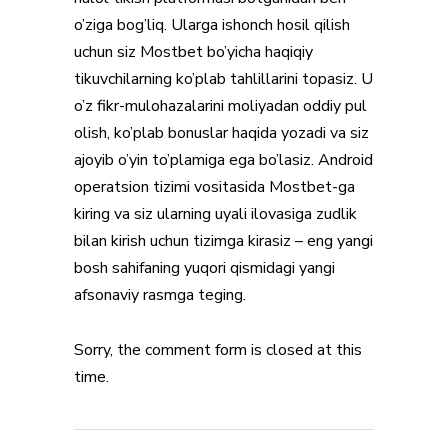
o’ziga bog’liq. Ularga ishonch hosil qilish
uchun siz Mostbet bo’yicha haqiqiy
tikuvchilarning ko’plab tahlillarini topasiz. U
o’z fikr-mulohazalarini moliyadan oddiy pul
olish, ko’plab bonuslar haqida yozadi va siz
ajoyib o’yin to’plamiga ega bo’lasiz. Android
operatsion tizimi vositasida Mostbet-ga
kiring va siz ularning uyali ilovasiga zudlik
bilan kirish uchun tizimga kirasiz – eng yangi
bosh sahifaning yuqori qismidagi yangi
afsonaviy rasmga teging.
Sorry, the comment form is closed at this
time.