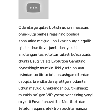
Odamlarga qulay bo’lishi uchun, masalan,
o’yin-kulgi parhez rejasining boshqa
sohalarida mavjud. Jonli kazinolarga egalik
qilish uchun ilova, jumladan, yaxshi
aniqlangan tashkilotlar tufayli ko’rsatiladi,
chunki Ezugi va siz Evolution Gambling
o’ynashingiz mumkin. Ikki yuzta onlayn
o’yindan tortib to ixtisoslashgan dilerdan
uzoqda, brendlardan ajratilgan, odamlar
uchun mavjud. Cheklangan pul tikishingiz
mumkin bo’lgan VIP yotoq xonasining yangi
ro’yxati.Foydalanuvchilar Mostbet-dan
telefon raqami, elektron pochta manzili,