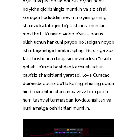
o’yin tuyg’usi bo’lar edi. Siz o’yinni nomi
bo’yicha qidirishingiz mumkin va siz afzal
ko’rilgan hududdan sevimli o’yiningizning
shaxsiy katalogini to’plashingiz mumkin
mostbet
. Kunning video o’yini – bonus
olish uchun har kuni paydo bo’ladigan noyob
ishni bajarishga harakat qiling. Bu o’ziga xos
fakt boshpana darajasini oshiradi va “osilib
qolish” o’rniga boshdan kechirish uchun
xavfsiz sharoitlarni yaratadi.Ilova Curacao
doirasida obuna bo’lib ko’ring; shuning uchun
hind o’yinchilari ulardan xavfsiz bo’lganda
ham tashvishlanmasdan foydalanishlari va
buni amalga oshirishlari mumkin.