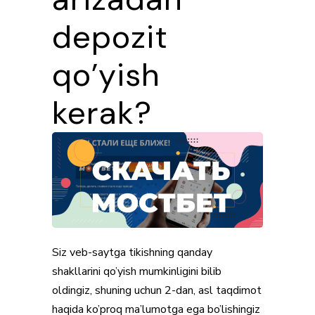
depozit
qo’yish
kerak?
Siz veb-saytga tikishning qanday
shakllarini qo’yish mumkinligini bilib
oldingiz, shuning uchun 2-dan, asl taqdimot
haqida ko’proq ma’lumotga ega bo’lishingiz