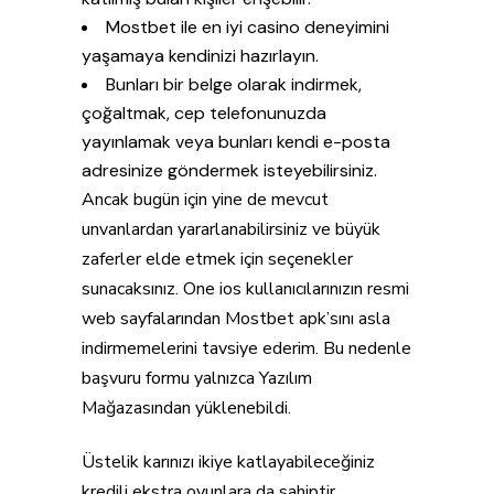
Mostbet ile en iyi casino deneyimini
yaşamaya kendinizi hazırlayın.
Bunları bir belge olarak indirmek,
çoğaltmak, cep telefonunuzda
yayınlamak veya bunları kendi e-posta
adresinize göndermek isteyebilirsiniz.
Ancak bugün için yine de mevcut
unvanlardan yararlanabilirsiniz ve büyük
zaferler elde etmek için seçenekler
sunacaksınız. One ios kullanıcılarınızın resmi
web sayfalarından Mostbet apk’sını asla
indirmemelerini tavsiye ederim. Bu nedenle
başvuru formu yalnızca Yazılım
Mağazasından yüklenebildi.
Üstelik karınızı ikiye katlayabileceğiniz
kredili ekstra oyunlara da sahiptir.