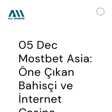
05 Dec
Mostbet Asia:
Öne Çıkan
Bahisçi ve
İnternet