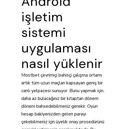
Android
işletim
sistemi
uygulaması
nasıl yüklenir
Mostbet çevrimiçi bahisçi çalışma ortamı
artık tüm uzun maçları kapsayan geniş bir
canlı yelpazesi sunuyor. Bunu yapmak için,
daha az bulacağınız bir kitaptan dönem
dönem bahsedebilmeniz gerekir. Oyun
hesap bakiyenizden gelen parayı
çekebilmeniz için üyelik onay prosedürünü