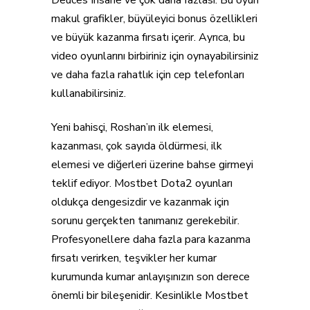
Deuces Insane ve çok daha fazlası. Bu oyun
makul grafikler, büyüleyici bonus özellikleri
ve büyük kazanma fırsatı içerir. Ayrıca, bu
video oyunlarını birbiriniz için oynayabilirsiniz
ve daha fazla rahatlık için cep telefonları
kullanabilirsiniz.
Yeni bahisçi, Roshan’ın ilk elemesi,
kazanması, çok sayıda öldürmesi, ilk
elemesi ve diğerleri üzerine bahse girmeyi
teklif ediyor. Mostbet Dota2 oyunları
oldukça dengesizdir ve kazanmak için
sorunu gerçekten tanımanız gerekebilir.
Profesyonellere daha fazla para kazanma
fırsatı verirken, teşvikler her kumar
kurumunda kumar anlayışınızın son derece
önemli bir bileşenidir. Kesinlikle Mostbet