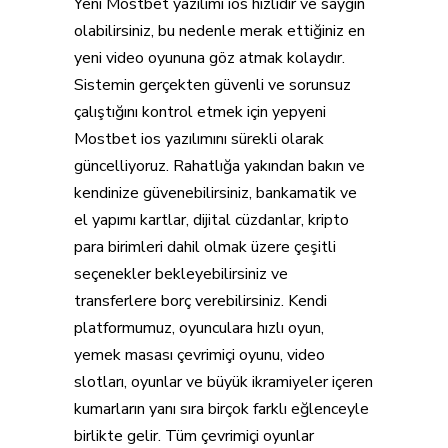
Yeni Mostbet yazılımı ios hızlıdır ve saygın
olabilirsiniz, bu nedenle merak ettiğiniz en
yeni video oyununa göz atmak kolaydır.
Sistemin gerçekten güvenli ve sorunsuz
çalıştığını kontrol etmek için yepyeni
Mostbet ios yazılımını sürekli olarak
güncelliyoruz. Rahatlığa yakından bakın ve
kendinize güvenebilirsiniz, bankamatik ve
el yapımı kartlar, dijital cüzdanlar, kripto
para birimleri dahil olmak üzere çeşitli
seçenekler bekleyebilirsiniz ve
transferlere borç verebilirsiniz. Kendi
platformumuz, oyunculara hızlı oyun,
yemek masası çevrimiçi oyunu, video
slotları, oyunlar ve büyük ikramiyeler içeren
kumarların yanı sıra birçok farklı eğlenceyle
birlikte gelir. Tüm çevrimiçi oyunlar