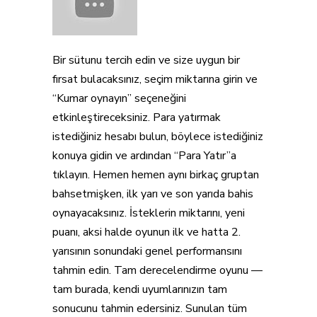
Bir sütunu tercih edin ve size uygun bir
fırsat bulacaksınız, seçim miktarına girin ve
“Kumar oynayın” seçeneğini
etkinleştireceksiniz. Para yatırmak
istediğiniz hesabı bulun, böylece istediğiniz
konuya gidin ve ardından “Para Yatır”a
tıklayın. Hemen hemen aynı birkaç gruptan
bahsetmişken, ilk yarı ve son yarıda bahis
oynayacaksınız. İsteklerin miktarını, yeni
puanı, aksi halde oyunun ilk ve hatta 2.
yarısının sonundaki genel performansını
tahmin edin. Tam derecelendirme oyunu —
tam burada, kendi uyumlarınızın tam
sonucunu tahmin edersiniz. Sunulan tüm