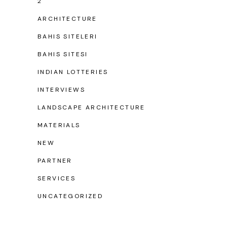
2
ARCHITECTURE
BAHIS SITELERI
BAHIS SITESI
INDIAN LOTTERIES
INTERVIEWS
LANDSCAPE ARCHITECTURE
MATERIALS
NEW
PARTNER
SERVICES
UNCATEGORIZED