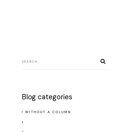
Blog categories
! WITHOUT A COLUMN
1