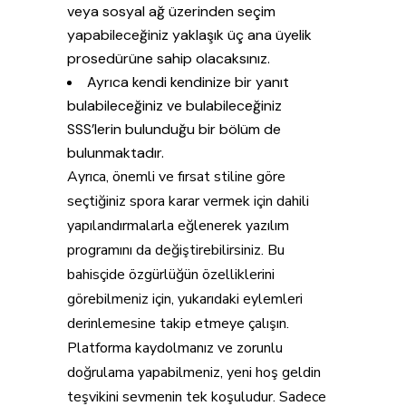
veya sosyal ağ üzerinden seçim
yapabileceğiniz yaklaşık üç ana üyelik
prosedürüne sahip olacaksınız.
Ayrıca kendi kendinize bir yanıt
bulabileceğiniz ve bulabileceğiniz
SSS’lerin bulunduğu bir bölüm de
bulunmaktadır.
Ayrıca, önemli ve fırsat stiline göre
seçtiğiniz spora karar vermek için dahili
yapılandırmalarla eğlenerek yazılım
programını da değiştirebilirsiniz. Bu
bahisçide özgürlüğün özelliklerini
görebilmeniz için, yukarıdaki eylemleri
derinlemesine takip etmeye çalışın.
Platforma kaydolmanız ve zorunlu
doğrulama yapabilmeniz, yeni hoş geldin
teşvikini sevmenin tek koşuludur. Sadece