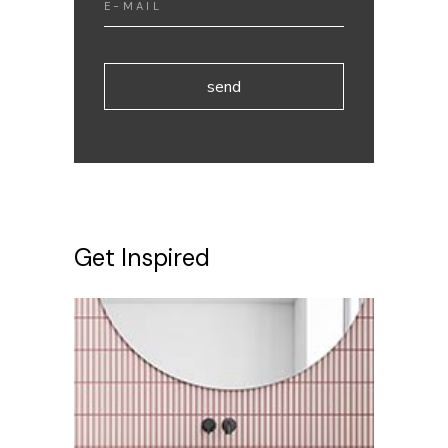
send
Get Inspired