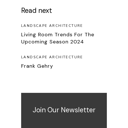
Read next
LANDSCAPE ARCHITECTURE
Living Room Trends For The
Upcoming Season 2024
LANDSCAPE ARCHITECTURE
Frank Gehry
Join Our Newsletter