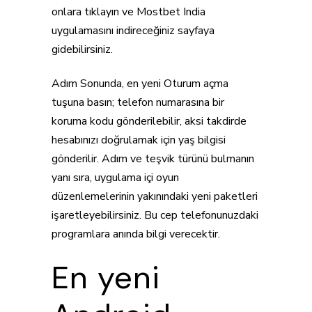
onlara tıklayın ve Mostbet India
uygulamasını indireceğiniz sayfaya
gidebilirsiniz.
Adım Sonunda, en yeni Oturum açma
tuşuna basın; telefon numarasına bir
koruma kodu gönderilebilir, aksi takdirde
hesabınızı doğrulamak için yaş bilgisi
gönderilir. Adım ve teşvik türünü bulmanın
yanı sıra, uygulama içi oyun
düzenlemelerinin yakınındaki yeni paketleri
işaretleyebilirsiniz. Bu cep telefonunuzdaki
programlara anında bilgi verecektir.
En yeni