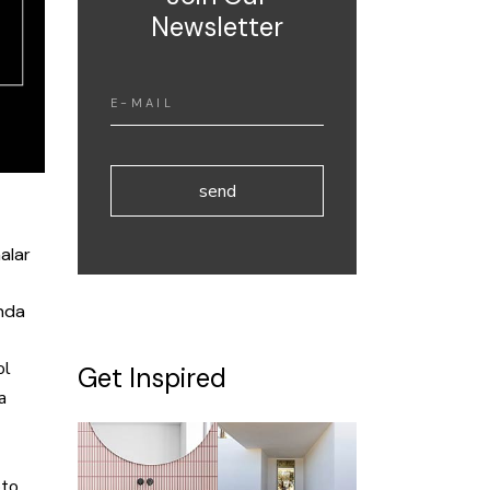
Newsletter
send
alar
shda
ol
Get Inspired
a
pto