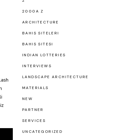
2
2000A Z
ARCHITECTURE
BAHIS SITELERI
BAHIS SITESI
INDIAN LOTTERIES
INTERVIEWS
LANDSCAPE ARCHITECTURE
olash
m
MATERIALS
li
NEW
iz
PARTNER
SERVICES
UNCATEGORIZED