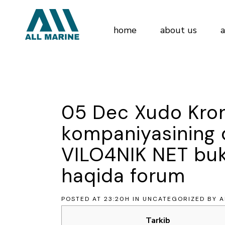
home
about us
a
05 Dec
Xudo Kron
kompaniyasining 
VILO4NIK NET buk
haqida forum
POSTED AT 23:20H
IN
UNCATEGORIZED
BY
A
Tarkib