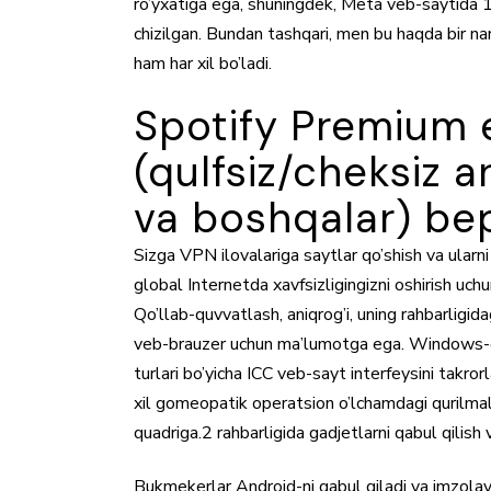
ro’yxatiga ega, shuningdek, Meta veb-saytida 1
chizilgan. Bundan tashqari, men bu haqda bir nars
ham har xil bo’ladi.
Spotify Premium e
(qulfsiz/cheksiz a
va boshqalar) bep
Sizga VPN ilovalariga saytlar qo’shish va ularni o
global Internetda xavfsizligingizni oshirish uchun
Qo’llab-quvvatlash, aniqrog’i, uning rahbarligid
veb-brauzer uchun ma’lumotga ega. Windows-dag
turlari bo’yicha ICC veb-sayt interfeysini takro
xil gomeopatik operatsion o’lchamdagi qurilmal
quadriga.2 rahbarligida gadjetlarni qabul qilish
Bukmekerlar Android-ni qabul qiladi va imzolayd