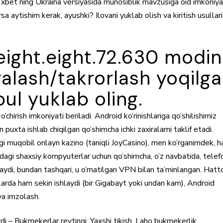
xbet ning Ukraina versiyasida munosiblik mavzusiga oid imkoniya
a aytishim kerak, ayushki? Ilovani yuklab olish va kiritish usullari
ight.eight.72.630 modin
ralash/takrorlash yoqilg
ul yuklab oling.
’chirish imkoniyati beriladi. Android ko’rinishlariga qo’shilishimiz
 puxta ishlab chiqilgan qo’shimcha ichki zaxiralarni taklif etadi.
agi muqobil onlayn kazino (taniqli JoyCasino), men ko’rganimdek, ha
i shaxsiy kompyuterlar uchun qo’shimcha, o’z navbatida, telef
rlaydi, bundan tashqari, u o’rnatilgan VPN bilan ta’minlangan. Hatto
arda ham sekin ishlaydi (bir Gigabayt yoki undan kam), Android
 va imzolash.
i – Bukmekerlar reytingi. Yaxshi tikish, Laho bukmekerlik