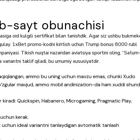
b-sayt obunachisi
iga oid kulgili sertifikat bilan tanishdik. Agar siz ushbu bukme
oqulay. 1xBet promo-kodni kiritish uchun Trump bonus 8000 rubl
aniyasi. Tikish nuqtai nazaridan aviatsiya sportini oling, “Saturn
riantni taklif qiladi, bu umumiy xususiyatdir.
taqiqlangan, ammo bu uning uchun mavzu emas, chunki Xudo
ko’zgular mavjud, ammo mobil andinization-da ham xuddi shun
ar kiradi: Quickspin, Habanero, Microgaming, Pragmatic Play,
 uchun kerak.
 uchun ideal variantni tanlaydigan avtomatik tanlash