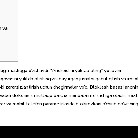
n va
agi mashqga o’xshaydi. “Android-ni yuklab oling” yozuvini
qovasini yuklab olishingizni buyurgan jurnalni qabul qilish va imz
yoki zararsizlantirish uchun chegirmalar yo’q.
Bloklash bazasi anoni
alari do’konisiz mutlaqo barcha manbalarni o’z ichiga oladi). Baxt
zer va mobil telefon parametrlarida blokirovkani o’chirib qo’yishing