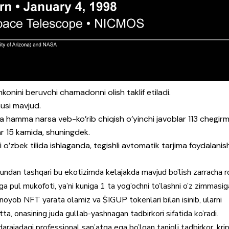
mkonini beruvchi chamadonni olish taklif etiladi.
si mavjud.
 hamma narsa veb-ko’rib chiqish o’yinchi javoblar 113 chegirm
ar 15 kamida, shuningdek.
 o’zbek tilida ishlaganda, tegishli avtomatik tarjima foydalani
, bundan tashqari bu ekotizimda kelajakda mavjud bo’lish zarracha r
ga pul mukofoti, ya’ni kuniga 1 ta yog’ochni to’lashni o’z zimmasig
 noyob NFT yarata olamiz va $IGUP tokenlari bilan isinib, ularni
tta, onasining juda gullab-yashnagan tadbirkori sifatida ko’radi.
 darajadagi professional san’atga ega bo’lgan taniqli tadbirkor, kri