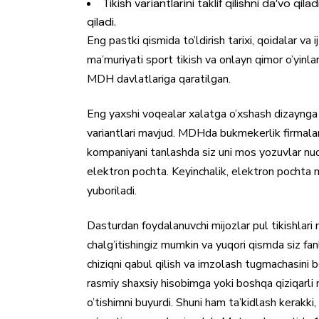
Tikish variantlarini taklif qilishni da’vo 
qiladi.
Eng pastki qismida to’ldirish tarixi, qoidalar va
ma’muriyati sport tikish va onlayn qimor o’yinl
MDH davlatlariga qaratilgan.
Eng yaxshi voqealar xalatga o’xshash dizaynga eg
variantlari mavjud. MDHda bukmekerlik firmalari
kompaniyani tanlashda siz uni mos yozuvlar nuqt
elektron pochta. Keyinchalik, elektron pochta m
yuboriladi.
Dasturdan foydalanuvchi mijozlar pul tikishlari 
chalg’itishingiz mumkin va yuqori qismda siz fan
chiziqni qabul qilish va imzolash tugmachasini 
rasmiy shaxsiy hisobimga yoki boshqa qiziqarli n
o’tishimni buyurdi. Shuni ham ta’kidlash kerakki