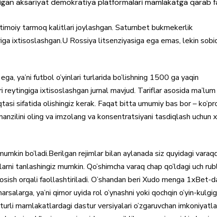
qiladigan aksariyat demokratiya platformalari mamlakatga qarab 
 ijtimoiy tarmoq kalitlari joylashgan. Saturnbet bukmekerlik
ariga ixtisoslashgan.U Rossiya litsenziyasiga ega emas, lekin sobi
a, ya’ni futbol o’yinlari turlarida bo’lishning 1500 ga yaqin
 reytingiga ixtisoslashgan jurnal mavjud. Tariflar asosida ma’lum 
asi sifatida olishingiz kerak. Faqat bitta umumiy bas bor – ko’pr
anzilini oling va imzolang va konsentratsiyani tasdiqlash uchun 
mumkin bo’ladi.Berilgan rejimlar bilan aylanada siz quyidagi varaq
larni tanlashingiz mumkin. Qo’shimcha varaq chap qo’ldagi uch rubl
bosish orqali faollashtiriladi. O’shandan beri Xudo menga 1xBet-d
arsalarga, ya’ni qimor uyida rol o’ynashni yoki qochqin o’yin-kulgi
, turli mamlakatlardagi dastur versiyalari o’zgaruvchan imkoniyatla