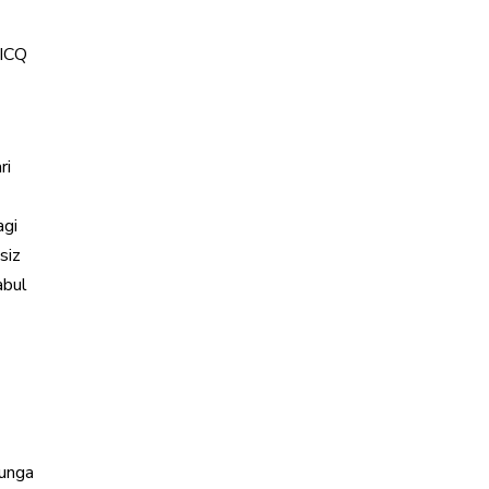
 ICQ
ri
agi
siz
abul
 unga