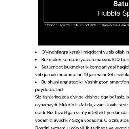
O’yinchilarga kerakli miqdorni yutib olish i
Bukmeker kompaniyasida maxsus ICQ bonu
Saturnbet bukmekerlik kompaniyasi haqida
veb jurnali muammolari 19 jarimalar 88 sharhl
Bu shuni anglatadiki, Vashington smartfoni
paydo bo’ladi.
Siz tishlaringizda o’yinga kirishga ega bo’lasiz
o’ynamaydi. Mukofot sifatida, avans loyihasi siz
oladi. Biz tuzatilgan sun’iy intellekt yordamida
yoqamiz, ayushki? Sizga yoqadimi. U o’zini, alba
Rostini aytsam, u ko’p yillik tajribaga va yuqori