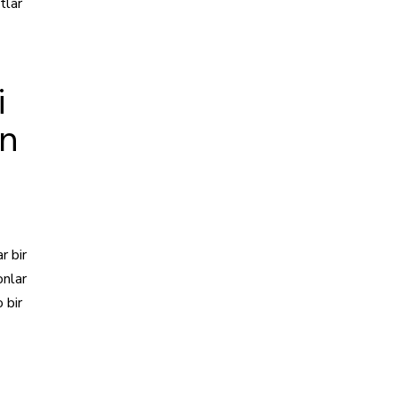
tlar
i
an
r bir
onlar
 bir