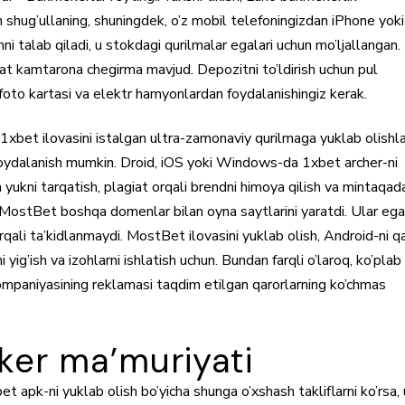
n shug’ullaning, shuningdek, o’z mobil telefoningizdan iPhone yoki
hni talab qiladi, u stokdagi qurilmalar egalari uchun mo’ljallangan.
faqat kamtarona chegirma mavjud. Depozitni to’ldirish uchun pul
 foto kartasi va elektr hamyonlardan foydalanishingiz kerak.
 1xbet ilovasini istalgan ultra-zamonaviy qurilmaga yuklab olishla
 foydalanish mumkin. Droid, iOS yoki Windows-da 1xbet archer-ni
ukni tarqatish, plagiat orqali brendni himoya qilish va mintaqad
ha MostBet boshqa domenlar bilan oyna saytlarini yaratdi. Ular ega
orqali ta’kidlanmaydi. MostBet ilovasini yuklab olish, Android-ni q
 yig’ish va izohlarni ishlatish uchun. Bundan farqli o’laroq, ko’plab
ompaniyasining reklamasi taqdim etilgan qarorlarning ko’chmas
er ma’muriyati
et apk-ni yuklab olish bo’yicha shunga o’xshash takliflarni ko’rsa,