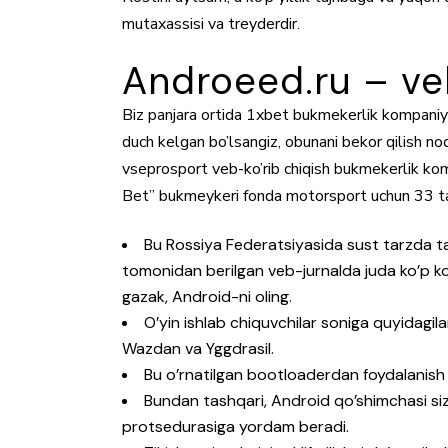
mutaxassisi va treyderdir.
Androeed.ru – ve
Biz panjara ortida 1xbet bukmekerlik kompaniyas
duch kelgan bo’lsangiz, obunani bekor qilish n
vseprosport veb-ko’rib chiqish bukmekerlik komp
Bet” bukmeykeri fonda motorsport uchun 33 ta va
Bu Rossiya Federatsiyasida sust tarzda 
tomonidan berilgan veb-jurnalda juda ko’p 
gazak, Android-ni oling.
O’yin ishlab chiquvchilar soniga quyidagil
Wazdan va Yggdrasil.
Bu o’rnatilgan bootloaderdan foydalanish
Bundan tashqari, Android qo’shimchasi siz
protsedurasiga yordam beradi.