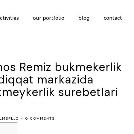
ctivities
our portfolio
blog
contact
os Remiz bukmekerlik
diqqat markazida
meykerlik surebetlari
LMSPLLC
0 COMMENTS