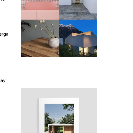
kerga
-
day