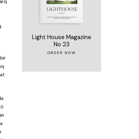
farq
q
Light House Magazine
No 23
ORDER NOW
bir
oq
xat
da
li
an
ga
r