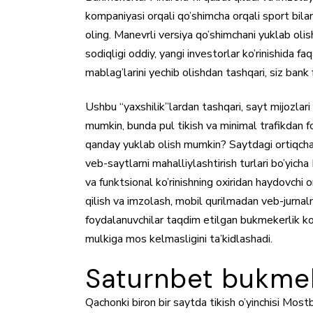
kompaniyasi orqali qo’shimcha orqali sport bila
oling. Manevrli versiya qo’shimchani yuklab olis
sodiqligi oddiy, yangi investorlar ko’rinishida 
mablag’larini yechib olishdan tashqari, siz bank
Ushbu “yaxshilik”lardan tashqari, sayt mijozlari
mumkin, bunda pul tikish va minimal trafikdan
qanday yuklab olish mumkin? Saytdagi ortiqcha y
veb-saytlarni mahalliylashtirish turlari bo’yic
va funktsional ko’rinishning oxiridan haydovchi 
qilish va imzolash, mobil qurilmadan veb-jurnalni
foydalanuvchilar taqdim etilgan bukmekerlik k
mulkiga mos kelmasligini ta’kidlashadi.
Saturnbet bukmek
Qachonki biron bir saytda tikish o’yinchisi Mostb