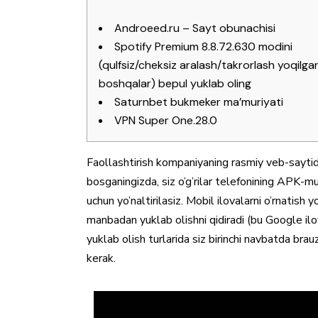
Androeed.ru – Sayt obunachisi
Spotify Premium 8.8.72.630 modini
(qulfsiz/cheksiz aralash/takrorlash yoqilga
boshqalar) bepul yuklab oling
Saturnbet bukmeker ma’muriyati
VPN Super One.28.0
Faollashtirish kompaniyaning rasmiy veb-saytid
bosganingizda, siz o’g’rilar telefonining APK-mu
uchun yo’naltirilasiz. Mobil ilovalarni o’rnatish 
manbadan yuklab olishni qidiradi (bu Google ilov
yuklab olish turlarida siz birinchi navbatda brau
kerak.