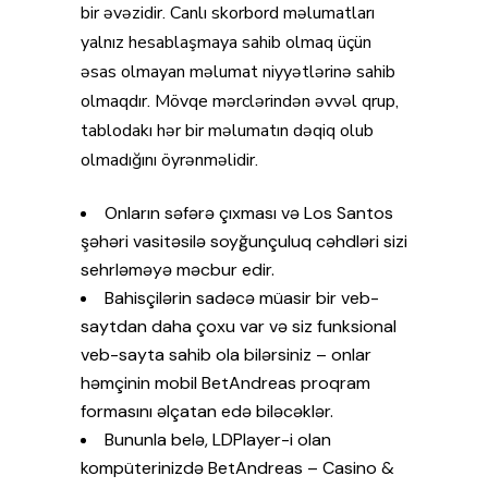
bir əvəzidir. Canlı skorbord məlumatları
yalnız hesablaşmaya sahib olmaq üçün
əsas olmayan məlumat niyyətlərinə sahib
olmaqdır. Mövqe mərclərindən əvvəl qrup,
tablodakı hər bir məlumatın dəqiq olub
olmadığını öyrənməlidir.
Onların səfərə çıxması və Los Santos
şəhəri vasitəsilə soyğunçuluq cəhdləri sizi
sehrləməyə məcbur edir.
Bahisçilərin sadəcə müasir bir veb-
saytdan daha çoxu var və siz funksional
veb-sayta sahib ola bilərsiniz – onlar
həmçinin mobil BetAndreas proqram
formasını əlçatan edə biləcəklər.
Bununla belə, LDPlayer-i olan
kompüterinizdə BetAndreas – Casino &