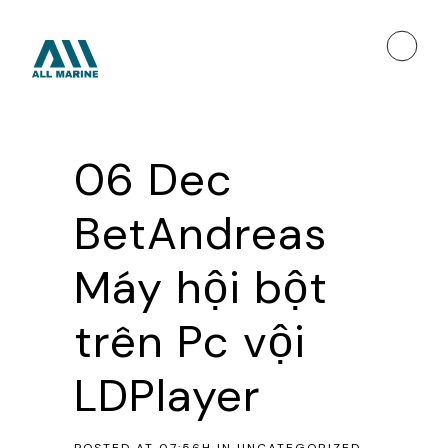
06 Dec
BetAndreas
Máy hội bột
trên Pc vội
LDPlayer