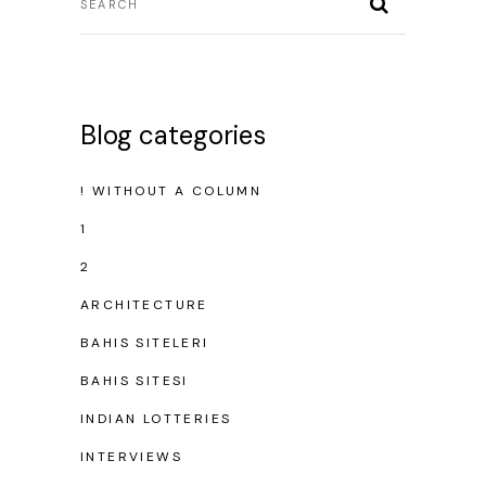
Blog categories
! WITHOUT A COLUMN
1
2
ARCHITECTURE
BAHIS SITELERI
BAHIS SITESI
INDIAN LOTTERIES
INTERVIEWS