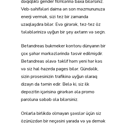
dəqiqlikli gender filmlərinə baxa bilərsiniz.
Veb-səhifələri daima ən son məzmununuza
enerji vermək, sizi tez bir zamanda
uzaqlaşdıra bilər. Evə girərək, tez-tez öz
tələblərinizə uyğun bir şey axtarın və seçin.
Betandreas bukmeker kontoru dünyanın bir
çox şəhər mərkəzlərində təsvir edilmişdir.
Betandreas əlavə təklif həm yeni hər kəs
və siz hal-hazırda pages bilər. Gündəlik,
sizin prosesinizin trafikinə uyğun olaraq
dizayn da təmin edir. Belə ki, siz ilk
depozitin içərisinə girərkən əla promo
paroluna səbəb ola bilərsiniz.
Onlarla birlikdə olmayan şəxslər üçün siz
özünüzdən bir neçəsini yarada və ya demək