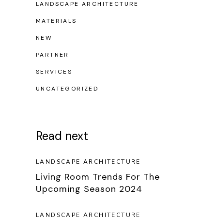
LANDSCAPE ARCHITECTURE
MATERIALS
NEW
PARTNER
SERVICES
UNCATEGORIZED
Read next
LANDSCAPE ARCHITECTURE
Living Room Trends For The
Upcoming Season 2024
LANDSCAPE ARCHITECTURE