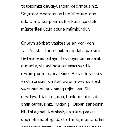
tətbiqimizi qeydiyyatdan keçirməlisiniz.
Seçimlər Andreas on line Venture-dan
ölkələri təsdiqlənmiş hər kəsin çoxillik
müştəriləri üçün abunə mümkündür.
Onlayn söhbət vasitəsilə ən yeni yeni
tərəfdaşla əlaqə saxlamaq daha yaxşıdır.
Betandreas onlayn flash oyunlarına sahib
olmaqla, siz əslində cansıxıcı sərtlik
reytinqi verməyəcəksiniz. Betandreas sizə
vaxtınızı sizin kimiləri öyrənməyə sərf edir
və bunun pulsuz sınaq rejimi var. Siz
qeydiyyatdan keçməli, bank hesabınızdan
əmin olmalısınız, “Ödəniş” Urban sahəsinin
kilidini açmalı, komissiya strategiyasını
seçməli, məbləği daxil etməli, məsləhətini