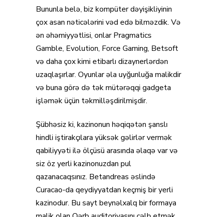
Bununla belə, biz kompüter dəyişikliyinin
çox asan nəticələrini vəd edə bilməzdik. Və
ən əhəmiyyətlisi, onlar Pragmatics
Gamble, Evolution, Force Gaming, Betsoft
və daha çox kimi etibarlı dizaynerlərdən
uzaqlaşırlar. Oyunlar əla uyğunluğa malikdir
və buna görə də tək mütərəqqi gadgeta
işləmək üçün təkmilləşdirilmişdir.
Şübhəsiz ki, kazinonun həqiqətən şanslı
hindli iştirakçılara yüksək gəlirlər vermək
qabiliyyəti ilə ölçüsü arasında əlaqə var və
siz öz yerli kazinonuzdan pul
qazanacaqsınız. Betandreas əslində
Curacao-da qeydiyyatdan keçmiş bir yerli
kazinodur. Bu sayt beynəlxalq bir formaya
malik olan Qərb auditoriyasını cəlb etmək