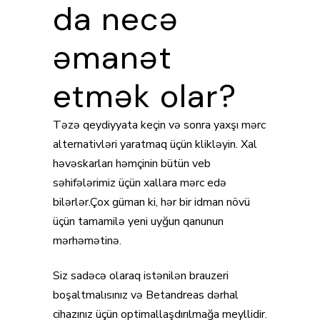
da necə
əmanət
etmək olar?
Təzə qeydiyyata keçin və sonra yaxşı mərc
alternativləri yaratmaq üçün klikləyin. Xal
həvəskarları həmçinin bütün veb
səhifələrimiz üçün xallara mərc edə
bilərlər.Çox güman ki, hər bir idman növü
üçün tamamilə yeni uyğun qanunun
mərhəmətinə.
Siz sadəcə olaraq istənilən brauzeri
boşaltmalısınız və Betandreas dərhal
cihazınız üçün optimallaşdırılmağa meyllidir.