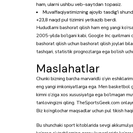
ham, ularni ushbu veb-saytdan topasiz.
Muvaffaqiyatimizning ajoyib tasdig’i shund
+23,8 naqd pul tizimini yetkazib berdi.
Hududlarni bashorat qilish ham eng yangi ko’rsa
2005-yilda bo’lgani kabi, Google Inc qurilmani ch
bashorat qilish uchun bashorat qilish joylari bi
tashqari, statistik prognozlarga ega bo’lish uch
Maslahatlar
Chunki bizning barcha marvaridli o’yin eshiklari
eng yangi imkoniyatlarga ega. Men basketbol ga
kimni o’ziga xos xususiyatga ega bo’lmagan muva
tanlovingizni qiling. TheSportsGeek.com onlayn 
Biz ko’ngilochar maqsadlar uchun pul tikish ha
Bu shunchaki sport kitoblarida sevgi akkumulyat