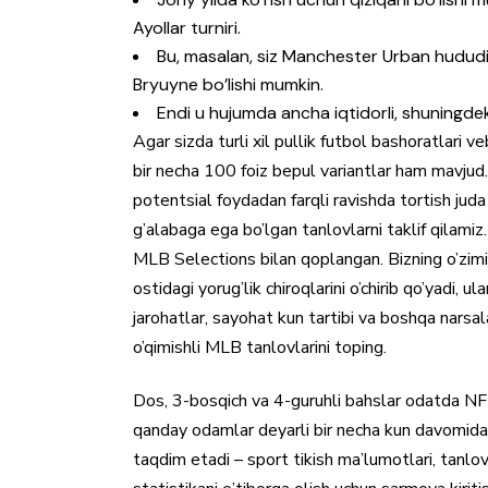
Ayollar turniri.
Bu, masalan, siz Manchester Urban hududi
Bryuyne bo’lishi mumkin.
Endi u hujumda ancha iqtidorli, shuningdek
Agar sizda turli xil pullik futbol bashoratlari v
bir necha 100 foiz bepul variantlar ham mavjud. 
potentsial foydadan farqli ravishda tortish jud
g’alabaga ega bo’lgan tanlovlarni taklif qilami
MLB Selections bilan qoplangan. Bizning o’zim
ostidagi yorug’lik chiroqlarini o’chirib qo’yadi, 
jarohatlar, sayohat kun tartibi va boshqa narsal
o’qimishli MLB tanlovlarini toping.
Dos, 3-bosqich va 4-guruhli bahslar odatda NFL q
qanday odamlar deyarli bir necha kun davomida a
taqdim etadi – sport tikish ma’lumotlari, tanlovla