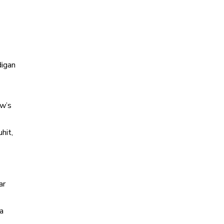
digan
ow’s
uhit,
ar
va