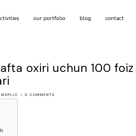
ctivities
our portfolio
blog
contact
afta oxiri uchun 100 foiz
ri
LMSPLLC
0 COMMENTS
sh