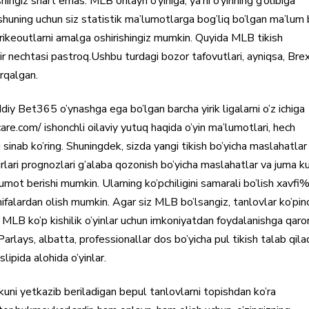
shingiz shart emas. MLB onlayn o’yiniga, ya’ni o’yinning g’olibiga
 shuning uchun siz statistik ma’lumotlarga bog’liq bo’lgan ma’lum 
 strikeoutlarni amalga oshirishingiz mumkin. Quyida MLB tikish
 bir nechtasi pastroq.Ushbu turdagi bozor tafovutlari, ayniqsa, Brex
rqalgan.
diy Bet365 o’ynashga ega bo’lgan barcha yirik ligalarni o’z ichiga
care.com/
ishonchli oilaviy yutuq haqida o’yin ma’lumotlari, hech
sinab ko’ring. Shuningdek, sizda yangi tikish bo’yicha maslahatlar
birlari prognozlari g’alaba qozonish bo’yicha maslahatlar va juma ku
umot berishi mumkin. Ularning ko’pchiligini samarali bo’lish xavfi
ifalardan olish mumkin. Agar siz MLB bo’lsangiz, tanlovlar ko’pin
gi MLB ko’p kishilik o’yinlar uchun imkoniyatdan foydalanishga qaro
rlays, albatta, professionallar dos bo’yicha pul tikish talab qilad
lipida alohida o’yinlar.
kuni yetkazib beriladigan bepul tanlovlarni topishdan ko’ra