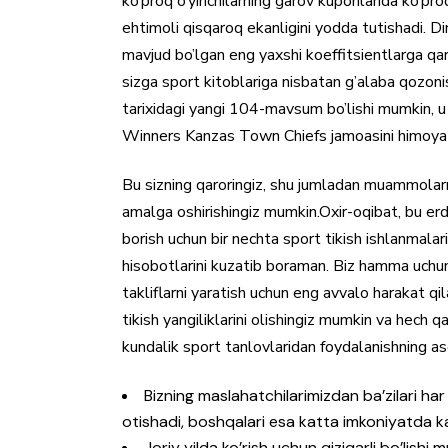
ko’proq o’yinchilarning garov kuponlarida ko’proq
ehtimoli qisqaroq ekanligini yodda tutishadi. D
mavjud bo’lgan eng yaxshi koeffitsientlarga qa
sizga sport kitoblariga nisbatan g’alaba qozonis
tarixidagi yangi 104-mavsum bo’lishi mumkin, u
Winners Kanzas Town Chiefs jamoasini himoya qi
Bu sizning qaroringiz, shu jumladan muammolarni
amalga oshirishingiz mumkin.Oxir-oqibat, bu erd
borish uchun bir nechta sport tikish ishlanmalari 
hisobotlarini kuzatib boraman. Biz hamma uchun t
takliflarni yaratish uchun eng avvalo harakat qil
tikish yangiliklarini olishingiz mumkin va hech
kundalik sport tanlovlaridan foydalanishning aso
Bizning maslahatchilarimizdan ba’zilari har
otishadi, boshqalari esa katta imkoniyatda kat
Joriy yilda ko’rish uchun qiziqarli bo’lish