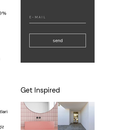
 49%
send
i
Get Inspired
lari
iz