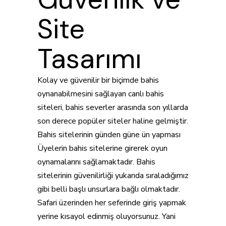
Site
Tasarımı
Kolay ve güvenilir bir biçimde bahis
oynanabilmesini sağlayan canlı bahis
siteleri, bahis severler arasında son yıllarda
son derece popüler siteler haline gelmiştir.
Bahis sitelerinin günden güne ün yapması
Üyelerin bahis sitelerine girerek oyun
oynamalarını sağlamaktadır. Bahis
sitelerinin güvenilirliği yukarıda sıraladığımız
gibi belli başlı unsurlara bağlı olmaktadır.
Safari üzerinden her seferinde giriş yapmak
yerine kısayol edinmiş oluyorsunuz. Yani