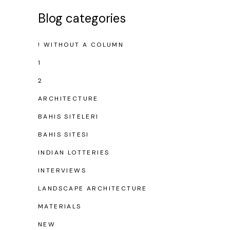
Blog categories
! WITHOUT A COLUMN
1
2
ARCHITECTURE
BAHIS SITELERI
BAHIS SITESI
INDIAN LOTTERIES
INTERVIEWS
LANDSCAPE ARCHITECTURE
MATERIALS
NEW