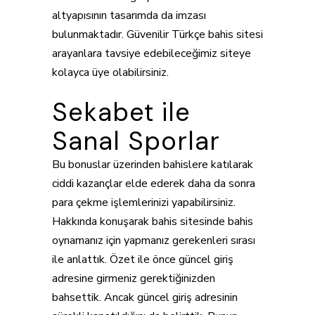
altyapısının tasarımda da imzası
bulunmaktadır. Güvenilir Türkçe bahis sitesi
arayanlara tavsiye edebileceğimiz siteye
kolayca üye olabilirsiniz.
Sekabet ile
Sanal Sporlar
Bu bonuslar üzerinden bahislere katılarak
ciddi kazançlar elde ederek daha da sonra
para çekme işlemlerinizi yapabilirsiniz.
Hakkında konuşarak bahis sitesinde bahis
oynamanız için yapmanız gerekenleri sırası
ile anlattık. Özet ile önce güncel giriş
adresine girmeniz gerektiğinizden
bahsettik. Ancak güncel giriş adresinin