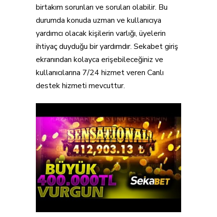
birtakım sorunları ve soruları olabilir. Bu
durumda konuda uzman ve kullanıcıya
yardımcı olacak kişilerin varlığı, üyelerin
ihtiyaç duyduğu bir yardımdır. Sekabet giriş
ekranından kolayca erişebileceğiniz ve
kullanıcılarına 7/24 hizmet veren Canlı
destek hizmeti mevcuttur.