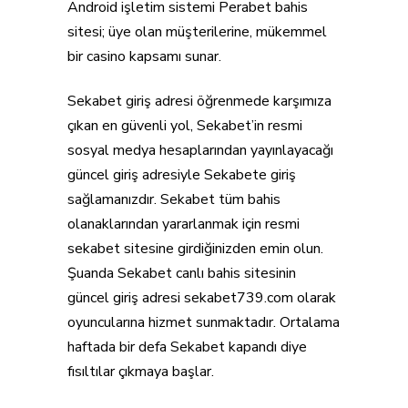
Android işletim sistemi Perabet bahis
sitesi; üye olan müşterilerine, mükemmel
bir casino kapsamı sunar.
Sekabet giriş adresi öğrenmede karşımıza
çıkan en güvenli yol, Sekabet’in resmi
sosyal medya hesaplarından yayınlayacağı
güncel giriş adresiyle Sekabete giriş
sağlamanızdır. Sekabet tüm bahis
olanaklarından yararlanmak için resmi
sekabet sitesine girdiğinizden emin olun.
Şuanda Sekabet canlı bahis sitesinin
güncel giriş adresi sekabet739.com olarak
oyuncularına hizmet sunmaktadır. Ortalama
haftada bir defa Sekabet kapandı diye
fısıltılar çıkmaya başlar.