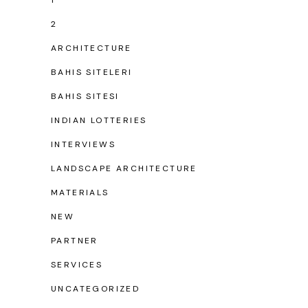
1
2
ARCHITECTURE
BAHIS SITELERI
BAHIS SITESI
INDIAN LOTTERIES
INTERVIEWS
LANDSCAPE ARCHITECTURE
MATERIALS
NEW
PARTNER
SERVICES
UNCATEGORIZED