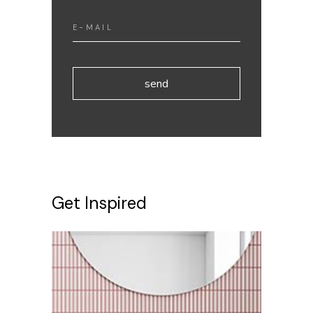
send
Get Inspired