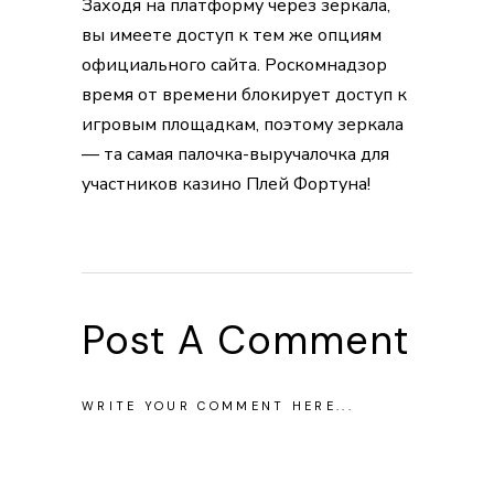
Заходя на платформу через зеркала,
вы имеете доступ к тем же опциям
официального сайта. Роскомнадзор
время от времени блокирует доступ к
игровым площадкам, поэтому зеркала
— та самая палочка-выручалочка для
участников казино Плей Фортуна!
Post A Comment