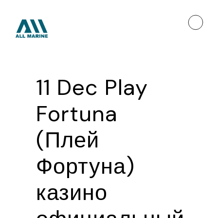
11 Dec
Play
Fortuna
(Плей
Фортуна)
казино