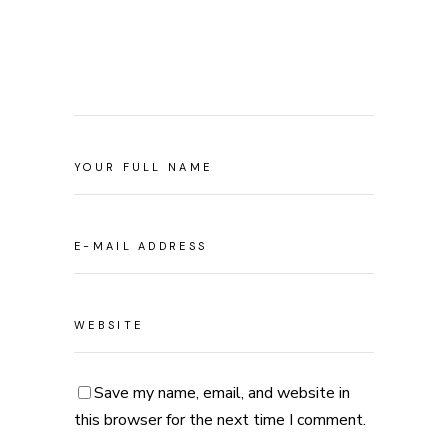
Save my name, email, and website in
this browser for the next time I comment.