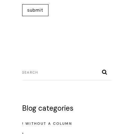
Blog categories
! WITHOUT A COLUMN