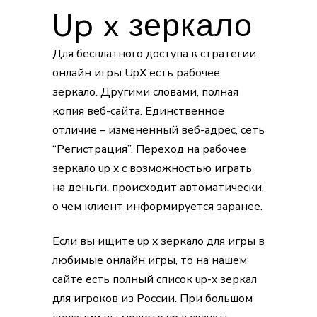
Up x зеркало
Для бесплатного доступа к стратегии
онлайн игры UpX есть рабочее
зеркало. Другими словами, полная
копия веб-сайта. Единственное
отличие – измененный веб-адрес, сеть
“Регистрация”. Переход на рабочее
зеркало up x с возможностью играть
на деньги, происходит автоматически,
о чем клиент информируется заранее.
Если вы ищите up x зеркало для игры в
любимые онлайн игры, то на нашем
сайте есть полный список up-x зеркал
для игроков из России. При большом