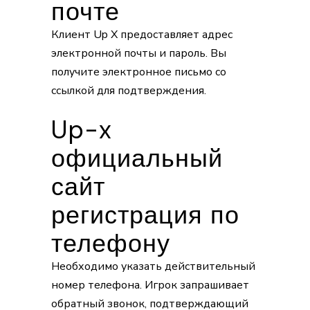
почте
Клиент Up X предоставляет адрес
электронной почты и пароль. Вы
получите электронное письмо со
ссылкой для подтверждения.
Up-x
официальный
сайт
регистрация по
телефону
Необходимо указать действительный
номер телефона. Игрок запрашивает
обратный звонок, подтверждающий