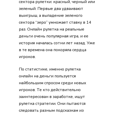
сектора рулетки: красный, черный или
зеленый. Первые два удваивают
выигрыш, а выпадение зеленого
сектора “зеро” умножает ставку в 14
раз. Онлайн рулетка на реальные
деньги очень популярная игра, и ее
история началась сотни лет назад. Уже
в те времена она покоряла сердца
игроков.
По статистике, именно рулетка
онлайн на деньги пользуется
найбольшим спросом среди новых
игроков. Те кто действительно
заинтересован в заработке, ищут
рулетка стратегии. Они пытаются
следовать разным подсказкам из