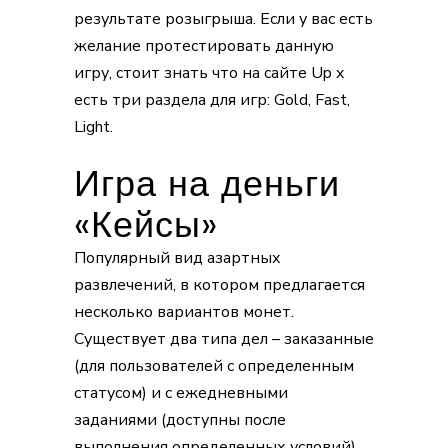
результате розыгрыша. Если у вас есть
желание протестировать данную
игру, стоит знать что на сайте Up x
есть три раздела для игр: Gold, Fast,
Light.
Игра на деньги
«Кейсы»
Популярный вид азартных
развлечений, в котором предлагается
несколько вариантов монет.
Существует два типа дел – заказанные
(для пользователей с определенным
статусом) и с ежедневными
заданиями (доступны после
выполнения определенных условий).