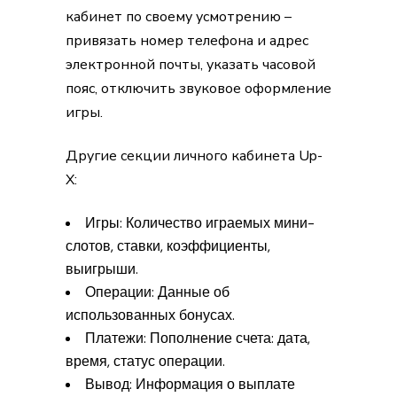
кабинет по своему усмотрению –
привязать номер телефона и адрес
электронной почты, указать часовой
пояс, отключить звуковое оформление
игры.
Другие секции личного кабинета Up-
X:
Игры: Количество играемых мини-
слотов, ставки, коэффициенты,
выигрыши.
Операции: Данные об
использованных бонусах.
Платежи: Пополнение счета: дата,
время, статус операции.
Вывод: Информация о выплате