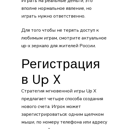
Играть на реальные деньги, это
вполне нормальное явление, но
играть нужно ответственно.
Для того чтобы не терять доступ к
любимым играм, смотрите актуальное
up-x зеркало для жителей России.
Регистрация
в Up X
Стратегия мгновенной игры Up X
предлагает четыре способа создания
нового счета. Игрок может
зарегистрироваться: одним щелчком
мыши, по номеру телефона или адресу