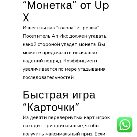
“Монетка” от Up
X
Известны как “голова” и “решка”.
Посетитель Ап Икс должен угадать,
какой стороной упадет монета. Вы
можете предсказать несколько
падений подряд. Коэффициент
увеличивается по мере угадывания
последовательностей.
Быстрая игра
“Карточки”
Из девяти перевернутых карт игрок
находит три одинаковые, чтобы
получить максимальный приз. Если