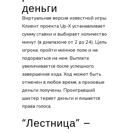
деньги
Виртуальная версия известной игры.
Клиент проекта Up-X устанавливает
сумму ставки и выбирает количество
минут (в диапазоне от 2 до 24). Цель
игрока: пройти минное поле и не
подорваться на нем. Выплата
увеличивается после успешного
завершения хода. Ход может быть
отменен в любое время, а призовые
деньги получены. Проигравший
шахтер теряет деньги и лишается
права голоса.
“Лестница” –