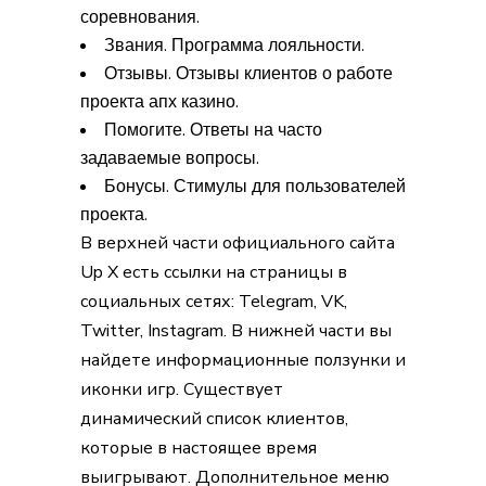
соревнования.
Звания. Программа лояльности.
Отзывы. Отзывы клиентов о работе
проекта апх казино.
Помогите. Ответы на часто
задаваемые вопросы.
Бонусы. Стимулы для пользователей
проекта.
В верхней части официального сайта
Up X есть ссылки на страницы в
социальных сетях: Telegram, VK,
Twitter, Instagram. В нижней части вы
найдете информационные ползунки и
иконки игр. Существует
динамический список клиентов,
которые в настоящее время
выигрывают. Дополнительное меню