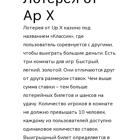
Ap X
Лотерея от Up X казино под
названием «Классик», где
пользователь соревнуется с другими,
чтобы выиграть большие деньги. Есть
три комнаты для игр: Быстрый,
легкий, золотой. Они отличаются друг
от друга размером ставок. Чем выше
сумма ставки – тем больше
лотерейных билетов и шансов на
удачу. Количество игроков в комнате
не должно превышать 10 человек,
каждому из пользователей доступно
одинаковое количество ставок.
Выигрышный билет определяется в