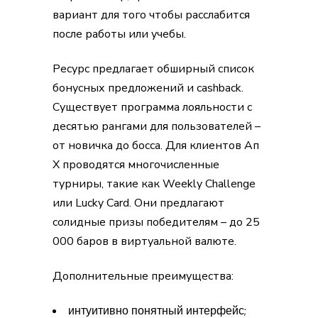
вариант для того чтобы расслабится
после работы или учебы.
Ресурс предлагает обширный список
бонусных предложений и cashback.
Существует программа лояльности с
десятью рангами для пользователей –
от новичка до босса. Для клиентов Ап
Х проводятся многочисленные
турниры, такие как Weekly Challenge
или Lucky Card. Они предлагают
солидные призы победителям – до 25
000 баров в виртуальной валюте.
Дополнительные преимущества:
интуитивно понятный интерфейс;