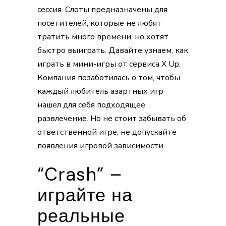
сессия. Слоты предназначены для
посетителей, которые не любят
тратить много времени, но хотят
быстро выиграть. Давайте узнаем, как
играть в мини-игры от сервиса X Up.
Компания позаботилась о том, чтобы
каждый любитель азартных игр
нашел для себя подходящее
развлечение. Но не стоит забывать об
ответственной игре, не допускайте
появления игровой зависимости.
“Crash” –
играйте на
реальные