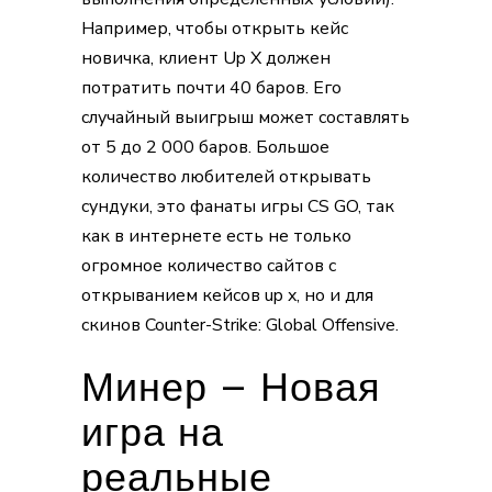
Например, чтобы открыть кейс
новичка, клиент Up X должен
потратить почти 40 баров. Его
случайный выигрыш может составлять
от 5 до 2 000 баров. Большое
количество любителей открывать
сундуки, это фанаты игры CS GO, так
как в интернете есть не только
огромное количество сайтов с
открыванием кейсов up x, но и для
скинов Counter-Strike: Global Offensive.
Минер – Новая
игра на
реальные