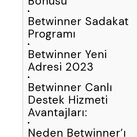
Bonusu
Betwinner Sadakat
Programı
Betwinner Yeni
Adresi 2023
Betwinner Canlı
Destek Hizmeti
Avantajları:
Neden Betwinner’ı