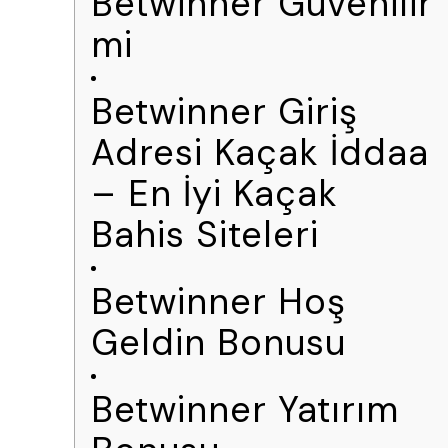
Betwinner Güvenilir
mi
Betwinner Giriş
Adresi Kaçak İddaa
– En İyi Kaçak
Bahis Siteleri
Betwinner Hoş
Geldin Bonusu
Betwinner Yatırım