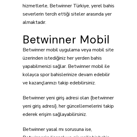
hizmetlerle, Betwinner Türkiye, yerel bahis
severlerin tercih ettiği siteler arasında yer
almaktadır.
Betwinner Mobil
Betwinner mobil uygulama veya mobil site
üzerinden istediğiniz her yerden bahis
yapabilmenizi sağlar. Betwinner mobil ile
kolayca spor bahislerinize devam edebilir
ve kazançlarınızı takip edebilirsiniz.
Betwinner yeni giriş adresi olan {betwinner
yeni giriş adresi}, her güncellemelerini takip
ederek erişim sağlayabilirsiniz.
Betwinner yasal mı sorusuna ise,