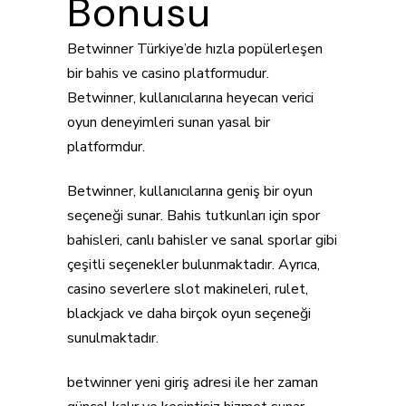
Bonusu
Betwinner Türkiye’de hızla popülerleşen
bir bahis ve casino platformudur.
Betwinner, kullanıcılarına heyecan verici
oyun deneyimleri sunan yasal bir
platformdur.
Betwinner, kullanıcılarına geniş bir oyun
seçeneği sunar. Bahis tutkunları için spor
bahisleri, canlı bahisler ve sanal sporlar gibi
çeşitli seçenekler bulunmaktadır. Ayrıca,
casino severlere slot makineleri, rulet,
blackjack ve daha birçok oyun seçeneği
sunulmaktadır.
betwinner yeni giriş adresi
ile her zaman