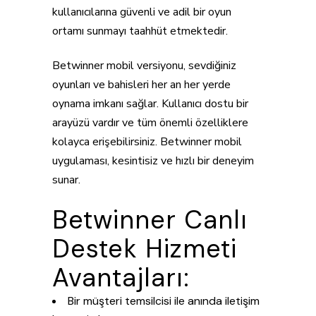
kullanıcılarına güvenli ve adil bir oyun
ortamı sunmayı taahhüt etmektedir.
Betwinner mobil versiyonu, sevdiğiniz
oyunları ve bahisleri her an her yerde
oynama imkanı sağlar. Kullanıcı dostu bir
arayüzü vardır ve tüm önemli özelliklere
kolayca erişebilirsiniz. Betwinner mobil
uygulaması, kesintisiz ve hızlı bir deneyim
sunar.
Betwinner Canlı
Destek Hizmeti
Avantajları:
Bir müşteri temsilcisi ile anında iletişim