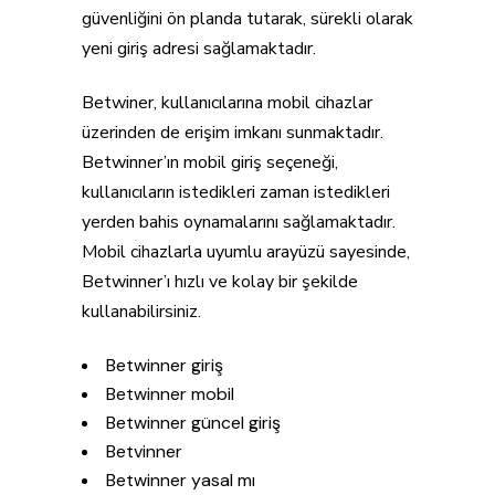
güvenliğini ön planda tutarak, sürekli olarak
yeni giriş adresi sağlamaktadır.
Betwiner, kullanıcılarına mobil cihazlar
üzerinden de erişim imkanı sunmaktadır.
Betwinner’ın mobil giriş seçeneği,
kullanıcıların istedikleri zaman istedikleri
yerden bahis oynamalarını sağlamaktadır.
Mobil cihazlarla uyumlu arayüzü sayesinde,
Betwinner’ı hızlı ve kolay bir şekilde
kullanabilirsiniz.
Betwinner giriş
Betwinner mobil
Betwinner güncel giriş
Betvinner
Betwinner yasal mı