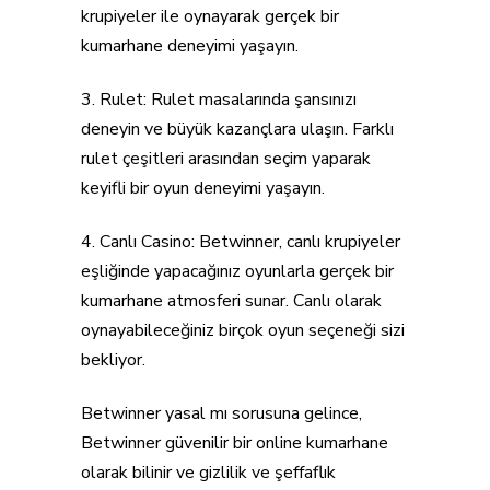
krupiyeler ile oynayarak gerçek bir
kumarhane deneyimi yaşayın.
3. Rulet: Rulet masalarında şansınızı
deneyin ve büyük kazançlara ulaşın. Farklı
rulet çeşitleri arasından seçim yaparak
keyifli bir oyun deneyimi yaşayın.
4. Canlı Casino: Betwinner, canlı krupiyeler
eşliğinde yapacağınız oyunlarla gerçek bir
kumarhane atmosferi sunar. Canlı olarak
oynayabileceğiniz birçok oyun seçeneği sizi
bekliyor.
Betwinner yasal mı sorusuna gelince,
Betwinner güvenilir bir online kumarhane
olarak bilinir ve gizlilik ve şeffaflık