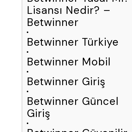
Lisansı Nedir? –
Betwinner
Betwinner Türkiye
Betwinner Mobil
Betwinner Giriş
Betwinner Güncel
Giriş