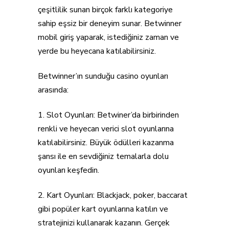
çeşitlilik sunan birçok farklı kategoriye
sahip eşsiz bir deneyim sunar. Betwinner
mobil giriş yaparak, istediğiniz zaman ve
yerde bu heyecana katılabilirsiniz.
Betwinner’ın sunduğu casino oyunları
arasında:
1. Slot Oyunları: Betwiner’da birbirinden
renkli ve heyecan verici slot oyunlarına
katılabilirsiniz. Büyük ödülleri kazanma
şansı ile en sevdiğiniz temalarla dolu
oyunları keşfedin.
2. Kart Oyunları: Blackjack, poker, baccarat
gibi popüler kart oyunlarına katılın ve
stratejinizi kullanarak kazanın. Gerçek