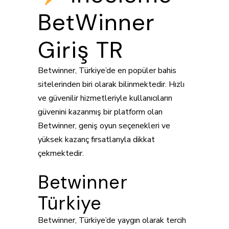
BetWinner
Giriş TR
Betwinner, Türkiye’de en popüler bahis
sitelerinden biri olarak bilinmektedir. Hızlı
ve güvenilir hizmetleriyle kullanıcıların
güvenini kazanmış bir platform olan
Betwinner, geniş oyun seçenekleri ve
yüksek kazanç fırsatlarıyla dikkat
çekmektedir.
Betwinner
Türkiye
Betwinner, Türkiye’de yaygın olarak tercih