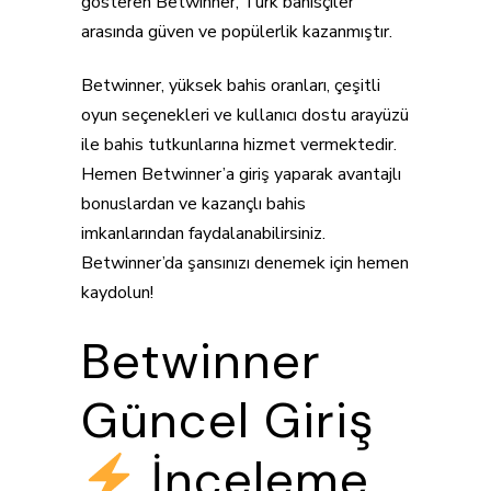
gösteren Betwinner, Türk bahisçiler
arasında güven ve popülerlik kazanmıştır.
Betwinner, yüksek bahis oranları, çeşitli
oyun seçenekleri ve kullanıcı dostu arayüzü
ile bahis tutkunlarına hizmet vermektedir.
Hemen Betwinner’a giriş yaparak avantajlı
bonuslardan ve kazançlı bahis
imkanlarından faydalanabilirsiniz.
Betwinner’da şansınızı denemek için hemen
kaydolun!
Betwinner
Güncel Giriş
İnceleme