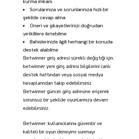
kurma imkanı
Sorularınıza ve sorunlarınıza hızlı bir
şekilde cevap alma
Öneri ve şikayetlerinizi doğrudan
yetkililere iletebilme
Bahislerinizle ilgili herhangi bir konuda
destek alabilme
Betwinner giriş adresi sürekli değiştiği için,
betwinner yeni giriş adresi bilgilerini canlı
destek hattından veya sosyal medya
hesaplarından takip edebilirsiniz.
Betwinner güncel giriş adresine erişerek
sorunsuz bir şekilde oyunlarınıza devam
edebilirsiniz.
Betwinner, kullanıcılarına güvenilir ve
kaliteli bir oyun deneyimi sunmayı