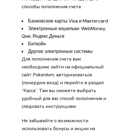
способы пополнения счета:
Банковские карты Visa и Mastercard
Электронные кошельки: WebMoney,
Qiwi, Яндекс.Деньги
Биткойн
Другие электронные системы
Для пополнения счета вам
необходимо зайти на официальный
сайт Pokerdom, авторизоваться
(покердом вход) и перейти в раздел
“Касса”. Там вы сможете выбрать
удобный для вас способ пополнения и
следовать инструкциям.
Не забывайте о возможности
использовать бонусы и акции на