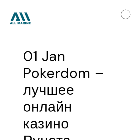
01 Jan
Pokerdom –
лучшее
онлайн
казино