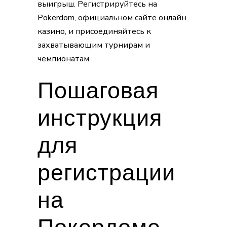
выигрыш. Регистрируйтесь на
Pokerdom, официальном сайте онлайн
казино, и присоединяйтесь к
захватывающим турнирам и
чемпионатам.
Пошаговая
инструкция
для
регистрации
на