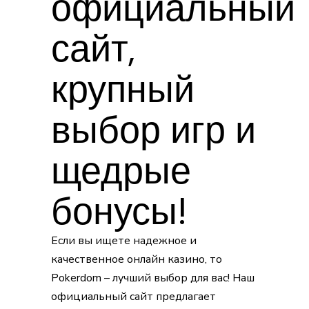
официальный
сайт,
крупный
выбор игр и
щедрые
бонусы!
Если вы ищете надежное и
качественное онлайн казино, то
Pokerdom – лучший выбор для вас! Наш
официальный сайт предлагает