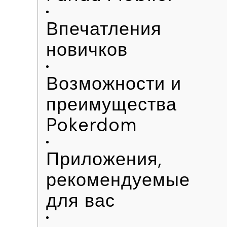
Впечатления
новичков
Возможности и
преимущества
Pokerdom
Приложения,
рекомендуемые
для вас