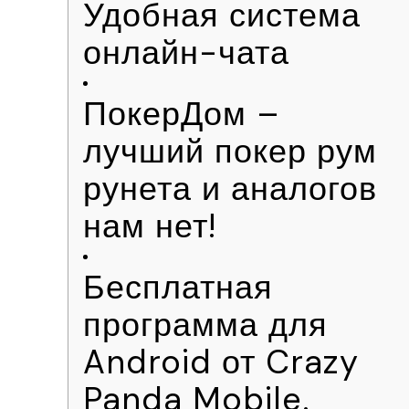
Удобная система
онлайн-чата
ПокерДом –
лучший покер рум
рунета и аналогов
нам нет!
Бесплатная
программа для
Android от Crazy
Panda Mobile.