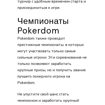
турнир с удобным временем старта и
присоединиться к игре.
Чемпионаты
Pokerdom
Pokerdom также проводит
престижные чемпионаты, в которых
могут участвовать только самые
сильные игроки. Эти соревнования не
только позволяют заработать
крупные призы, но и получить звание
лучшего покерного игрока на
Pokerdom.
Не упустите свой шанс стать
чемпионом и заработать крупный