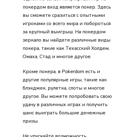
покердом вход является покер. Здесь
вы сможете сразиться с опытными
игроками со всего мира и побороться
за крупный выигрыш. На покердом
зеркало вы найдете различные виды
покера, такие как Техасский Холдем,
Омаха, Стад и многое другое.
Кроме покера, в Pokerdom есть и
другие популярные игры, такие как
блэкджек, рулетка, слоты и многое
другое. Вы можете попробовать свою
удачу в различных играх и получить
шанс выиграть большие денежные
призы.
Не упускайте возможность