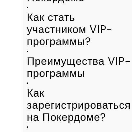
Как стать
участником VIP-
программы?
Преимущества VIP-
программы
Как
зарегистрироваться
на Покердоме?