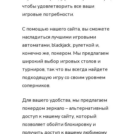
чтобы удовлетворить все ваши
игровые потребности.
С помощью нашего сайта, вы сможете
насладиться лучшими игровыми
автоматами, blackjack, рулеткой и,
конечно же, покером. Мы предлагаем
широкий выбор игровых столов и
турниров, так что вы всегда найдете
подходящую игру со своим уровнем
соперников.
Для вашего удобства, мы предлагаем
покердом зеркало – альтернативный
доступ к нашему сайту, который
позволяет обойти блокировку и
получить доступ к вашему любимому