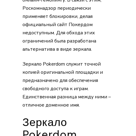
онлайн-гемблингу. В связи с этим,
Роскомнадзор периодически
применяет блокировки, делая
официальный сайт Покердом
недоступным. Для обхода этих
ограничений была разработана
альтернатива в виде зеркала.
Зеркало Pokerdom служит точной
копией оригинальной площадки и
предназначено для обеспечения
свободного доступа к играм.
Единственная разница между ними –
отличное доменное имя.
Зеркало
Pokerdom