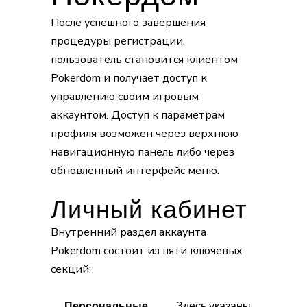
После успешного завершения
процедуры регистрации,
пользователь становится клиентом
Pokerdom и получает доступ к
управлению своим игровым
аккаунтом. Доступ к параметрам
профиля возможен через верхнюю
навигационную панель либо через
обновленный интерфейс меню.
Личный кабинет
Внутренний раздел аккаунта
Pokerdom состоит из пяти ключевых
секций:
Персональные
Здесь указаны