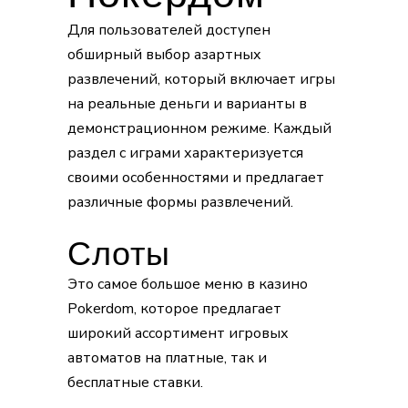
Для пользователей доступен
обширный выбор азартных
развлечений, который включает игры
на реальные деньги и варианты в
демонстрационном режиме. Каждый
раздел с играми характеризуется
своими особенностями и предлагает
различные формы развлечений.
Слоты
Это самое большое меню в казино
Pokerdom, которое предлагает
широкий ассортимент игровых
автоматов на платные, так и
бесплатные ставки.