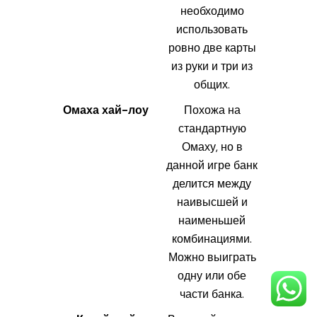
необходимо
использовать
ровно две карты
из руки и три из
общих.
Омаха хай-лоу
Похожа на
стандартную
Омаху, но в
данной игре банк
делится между
наивысшей и
наименьшей
комбинациями.
Можно выиграть
одну или обе
части банка.