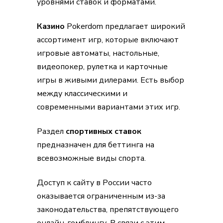
уровнями ставок и форматами.
Казино
Pokerdom предлагает широкий
ассортимент игр, которые включают
игровые автоматы, настольные,
видеопокер, рулетка и карточные
игры в живыми дилерами. Есть выбор
между классическими и
современными вариантами этих игр.
Раздел
спортивных ставок
предназначен для беттинга на
всевозможные виды спорта.
Доступ к сайту в России часто
оказывается ограниченным из-за
законодательства, препятствующего