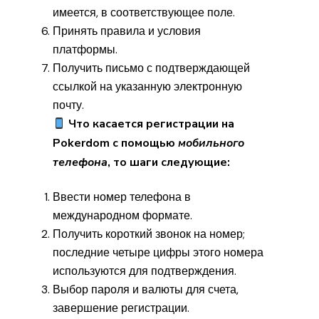
имеется, в соответствующее поле.
Принять правила и условия
платформы.
Получить письмо с подтверждающей
ссылкой на указанную электронную
почту.
Что касается регистрации на
Pokerdom с помощью
мобильного
телефона
, то шаги следующие:
Ввести номер телефона в
международном формате.
Получить короткий звонок на номер;
последние четыре цифры этого номера
используются для подтверждения.
Выбор пароля и валюты для счета,
завершение регистрации.