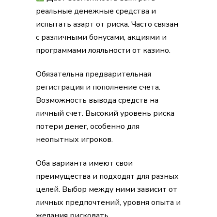
реальные денежные средства и
испытать азарт от риска. Часто связан
с различными бонусами, акциями и
программами лояльности от казино.
Обязательна предварительная
регистрация и пополнение счета.
Возможность вывода средств на
личный счет. Высокий уровень риска
потери денег, особенно для
неопытных игроков.
Оба варианта имеют свои
преимущества и подходят для разных
целей. Выбор между ними зависит от
личных предпочтений, уровня опыта и
желания рисковать.