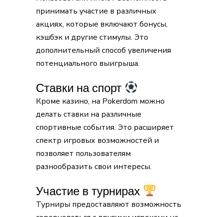
принимать участие в различных
акциях, которые включают бонусы,
кэшбэк и другие стимулы. Это
дополнительный способ увеличения
потенциального выигрыша.
Ставки на спорт
Кроме казино, на Pokerdom можно
делать ставки на различные
спортивные события. Это расширяет
спектр игровых возможностей и
позволяет пользователям
разнообразить свои интересы.
Участие в турнирах
Турниры предоставляют возможность