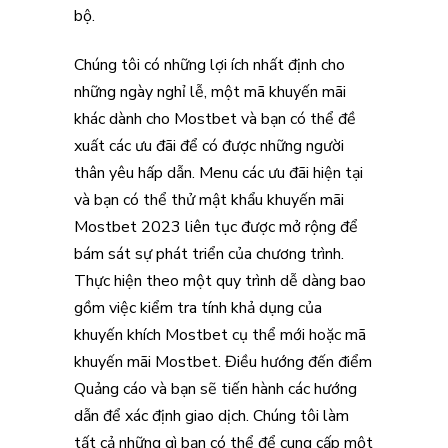
bộ.
Chúng tôi có những lợi ích nhất định cho
những ngày nghỉ lễ, một mã khuyến mãi
khác dành cho Mostbet và bạn có thể đề
xuất các ưu đãi để có được những người
thân yêu hấp dẫn. Menu các ưu đãi hiện tại
và bạn có thể thử mật khẩu khuyến mãi
Mostbet 2023 liên tục được mở rộng để
bám sát sự phát triển của chương trình.
Thực hiện theo một quy trình dễ dàng bao
gồm việc kiểm tra tính khả dụng của
khuyến khích Mostbet cụ thể mới hoặc mã
khuyến mãi Mostbet. Điều hướng đến điểm
Quảng cáo và bạn sẽ tiến hành các hướng
dẫn để xác định giao dịch. Chúng tôi làm
tất cả những gì bạn có thể để cung cấp một