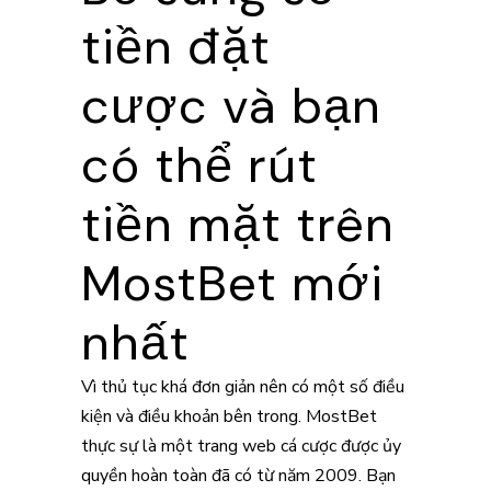
tiền đặt
cược và bạn
có thể rút
tiền mặt trên
MostBet mới
nhất
Vì thủ tục khá đơn giản nên có một số điều
kiện và điều khoản bên trong. MostBet
thực sự là một trang web cá cược được ủy
quyền hoàn toàn đã có từ năm 2009. Bạn