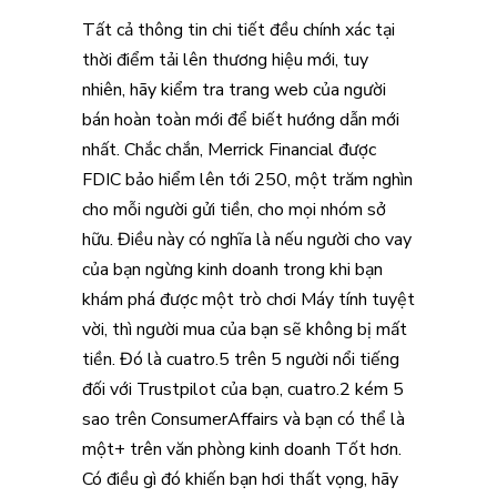
Tất cả thông tin chi tiết đều chính xác tại
thời điểm tải lên thương hiệu mới, tuy
nhiên, hãy kiểm tra trang web của người
bán hoàn toàn mới để biết hướng dẫn mới
nhất. Chắc chắn, Merrick Financial được
FDIC bảo hiểm lên tới 250, một trăm nghìn
cho mỗi người gửi tiền, cho mọi nhóm sở
hữu. Điều này có nghĩa là nếu người cho vay
của bạn ngừng kinh doanh trong khi bạn
khám phá được một trò chơi Máy tính tuyệt
vời, thì người mua của bạn sẽ không bị mất
tiền. Đó là cuatro.5 trên 5 người nổi tiếng
đối với Trustpilot của bạn, cuatro.2 kém 5
sao trên ConsumerAffairs và bạn có thể là
một+ trên văn phòng kinh doanh Tốt hơn.
Có điều gì đó khiến bạn hơi thất vọng, hãy