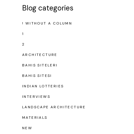
Blog categories
! WITHOUT A COLUMN
1
2
ARCHITECTURE
BAHIS SITELERI
BAHIS SITESI
INDIAN LOTTERIES
INTERVIEWS
LANDSCAPE ARCHITECTURE
MATERIALS
NEW