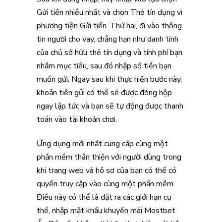
Gửi tiền nhiều nhất và chọn Thẻ tín dụng vì
phương tiện Gửi tiền. Thứ hai, đi vào thông
tin người cho vay, chẳng hạn như danh tính
của chủ sở hữu thẻ tín dụng và tính phí bạn
nhắm mục tiêu, sau đó nhập số tiền bạn
muốn gửi. Ngay sau khi thực hiện bước này,
khoản tiền gửi có thể sẽ được đóng hộp
ngay lập tức và bạn sẽ tự động được thanh
toán vào tài khoản chơi.
Ứng dụng mới nhất cung cấp cùng một
phần mềm thân thiện với người dùng trong
khi trang web và hồ sơ của bạn có thể có
quyền truy cập vào cùng một phần mềm.
Điều này có thể là đặt ra các giới hạn cụ
thể, nhập mật khẩu khuyến mãi Mostbet