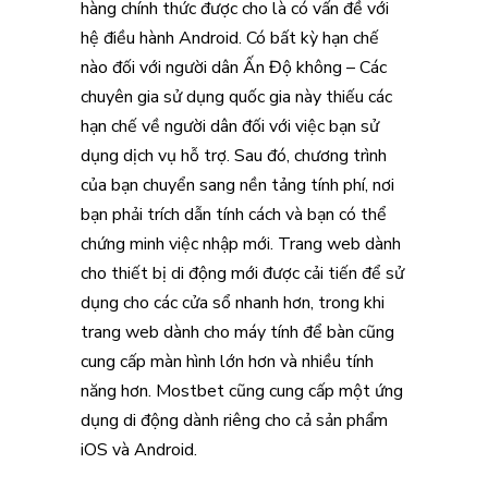
hàng chính thức được cho là có vấn đề với
hệ điều hành Android. Có bất kỳ hạn chế
nào đối với người dân Ấn Độ không – Các
chuyên gia sử dụng quốc gia này thiếu các
hạn chế về người dân đối với việc bạn sử
dụng dịch vụ hỗ trợ. Sau đó, chương trình
của bạn chuyển sang nền tảng tính phí, nơi
bạn phải trích dẫn tính cách và bạn có thể
chứng minh việc nhập mới. Trang web dành
cho thiết bị di động mới được cải tiến để sử
dụng cho các cửa sổ nhanh hơn, trong khi
trang web dành cho máy tính để bàn cũng
cung cấp màn hình lớn hơn và nhiều tính
năng hơn. Mostbet cũng cung cấp một ứng
dụng di động dành riêng cho cả sản phẩm
iOS và Android.