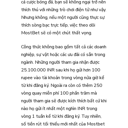
cá cược bóng đá, bạn sẽ không ngại trở nên
thích thú với những trò chơi điện tử như vậy.
Nhưng không, nếu một người cũng thực sự
thích sòng bạc trực tiếp, việc theo dõi
MostBet sẽ có một chút thất vọng.
Công thức không bao gồm tất cả các doanh
nghiệp, sự vật hoặc các ưu đãi có sẵn trong
ngành. Những người tham gia nhận được
25.100.000 INR sau khi họ gửi hơn 100
rupee vào tài khoản trong vòng nửa giờ kể
từ khi đăng ký. Ngoài ra còn có thêm 250
vòng quay miễn phí 100 phần trăm mà
người tham gia sẽ được kích thích bất cứ khi
nào họ gửi ít nhất một nghìn INR trong
vòng 1 tuần kể từ khi đăng ký. Tuy nhiên,
số tiền rút tối thiểu mới nhất của Mostbet