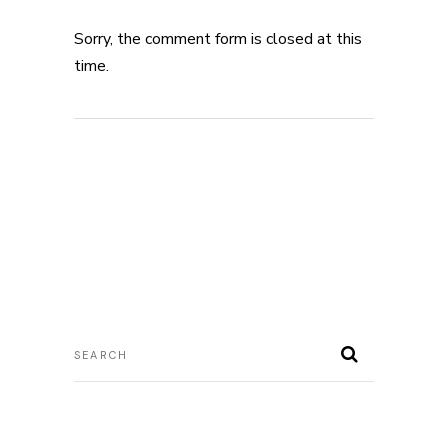
Sorry, the comment form is closed at this
time.