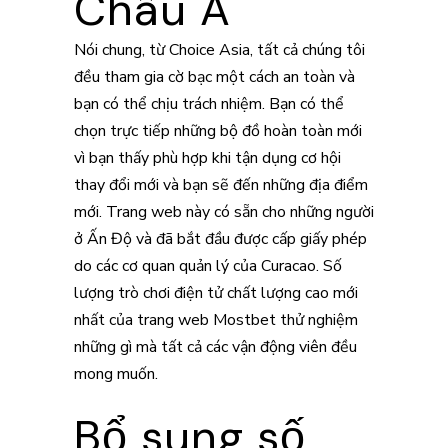
Châu Á
Nói chung, từ Choice Asia, tất cả chúng tôi
đều tham gia cờ bạc một cách an toàn và
bạn có thể chịu trách nhiệm. Bạn có thể
chọn trực tiếp những bộ đồ hoàn toàn mới
vì bạn thấy phù hợp khi tận dụng cơ hội
thay đổi mới và bạn sẽ đến những địa điểm
mới. Trang web này có sẵn cho những người
ở Ấn Độ và đã bắt đầu được cấp giấy phép
do các cơ quan quản lý của Curacao. Số
lượng trò chơi điện tử chất lượng cao mới
nhất của trang web Mostbet thử nghiệm
những gì mà tất cả các vận động viên đều
mong muốn.
Bổ sung số