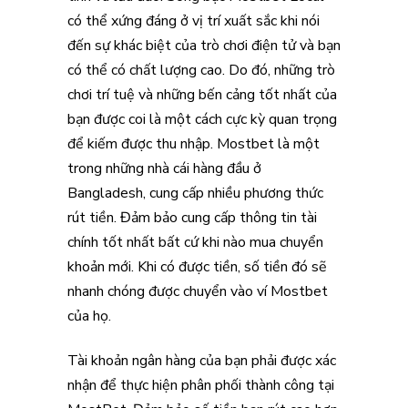
có thể xứng đáng ở vị trí xuất sắc khi nói
đến sự khác biệt của trò chơi điện tử và bạn
có thể có chất lượng cao. Do đó, những trò
chơi trí tuệ và những bến cảng tốt nhất của
bạn được coi là một cách cực kỳ quan trọng
để kiếm được thu nhập. Mostbet là một
trong những nhà cái hàng đầu ở
Bangladesh, cung cấp nhiều phương thức
rút tiền. Đảm bảo cung cấp thông tin tài
chính tốt nhất bất cứ khi nào mua chuyển
khoản mới. Khi có được tiền, số tiền đó sẽ
nhanh chóng được chuyển vào ví Mostbet
của họ.
Tài khoản ngân hàng của bạn phải được xác
nhận để thực hiện phân phối thành công tại