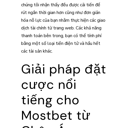
chúng tôi nhận thấy đều được cải tiến để
rút ngắn thời gian hơn cũng như đơn giản
hóa nỗ lực của bạn nhằm thực hiện các giao
dịch tài chính từ trang web. Các khả năng
thanh toán bên trong, bạn có thể tính phí
bằng một số loại tiền điện tử và hầu hết
các tài sản khác.
Giải pháp đặt
cược nổi
tiếng cho
Mostbet từ