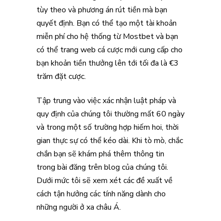
tùy theo và phương án rút tiền mà bạn
quyết định. Bạn có thể tạo một tài khoản
miễn phí cho hệ thống từ Mostbet và bạn
có thể trang web cá cược mới cung cấp cho
bạn khoản tiền thưởng lên tới tối đa là €3
trăm đặt cược.
Tập trung vào việc xác nhận luật pháp và
quy định của chúng tôi thường mất 60 ngày
và trong một số trường hợp hiếm hoi, thời
gian thực sự có thể kéo dài. Khi tò mò, chắc
chắn bạn sẽ khám phá thêm thông tin
trong bài đăng trên blog của chúng tôi.
Dưới mức tôi sẽ xem xét các đề xuất về
cách tận hưởng các tính năng dành cho
những người ở xa châu Á.