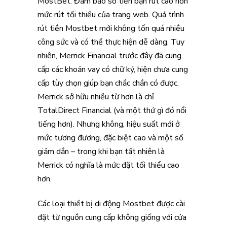
MostBet. Đảm bảo số tiền bạn rút cao hơn
mức rút tối thiểu của trang web. Quá trình
rút tiền Mostbet mới không tốn quá nhiều
công sức và có thể thực hiện dễ dàng. Tuy
nhiên, Merrick Financial trước đây đã cung
cấp các khoản vay có chữ ký, hiện chưa cung
cấp tùy chọn giúp bạn chắc chắn có được.
Merrick sở hữu nhiều từ hơn là chỉ
TotalDirect Financial (và một thứ gì đó nổi
tiếng hơn). Nhưng không, hiệu suất mới ở
mức tương đương, đặc biệt cao và một số
giảm dần – trong khi bạn tất nhiên là
Merrick có nghĩa là mức đặt tối thiểu cao
hơn.
Các loại thiết bị di động Mostbet được cài
đặt từ nguồn cung cấp không giống với cửa