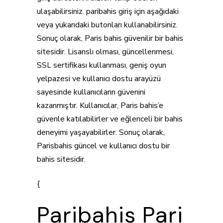
ulaşabilirsiniz.
paribahis giriş
için aşağıdaki
veya yukarıdaki butonları kullanabilirsiniz.
Sonuç olarak, Paris bahis güvenilir bir bahis
sitesidir. Lisanslı olması, güncellenmesi,
SSL sertifikası kullanması, geniş oyun
yelpazesi ve kullanıcı dostu arayüzü
sayesinde kullanıcıların güvenini
kazanmıştır. Kullanıcılar, Paris bahis’e
güvenle katılabilirler ve eğlenceli bir bahis
deneyimi yaşayabilirler. Sonuç olarak,
Parisbahis güncel ve kullanıcı dostu bir
bahis sitesidir.
{
Paribahis Pari