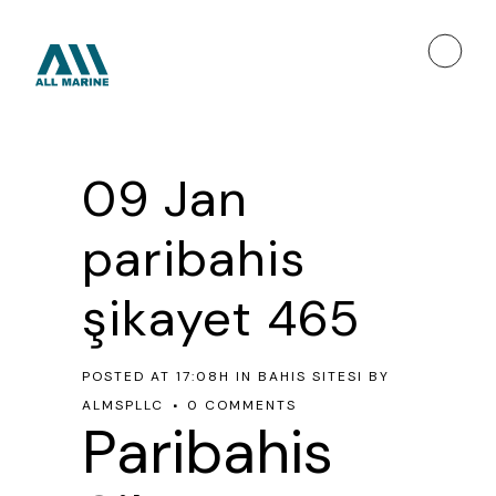
09 Jan
paribahis
şikayet 465
POSTED AT 17:08H
IN
BAHIS SITESI
BY
ALMSPLLC
0 COMMENTS
Paribahis