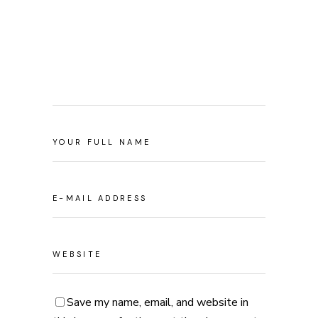
Save my name, email, and website in