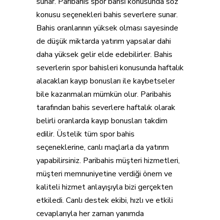
sunar. Paribahis spor bahsi konusunda söz
konusu seçenekleri bahis severlere sunar.
Bahis oranlarının yüksek olması sayesinde
de düşük miktarda yatırım yapsalar dahi
daha yüksek gelir elde edebilirler. Bahis
severlerin spor bahisleri konusunda haftalık
alacakları kayıp bonusları ile kaybetseler
bile kazanmaları mümkün olur. Paribahis
tarafından bahis severlere haftalık olarak
belirli oranlarda kayıp bonusları takdim
edilir. Üstelik tüm spor bahis
seçeneklerine, canlı maçlarla da yatırım
yapabilirsiniz. Paribahis müşteri hizmetleri,
müşteri memnuniyetine verdiği önem ve
kaliteli hizmet anlayışıyla bizi gerçekten
etkiledi. Canlı destek ekibi, hızlı ve etkili
cevaplarıyla her zaman yanımda