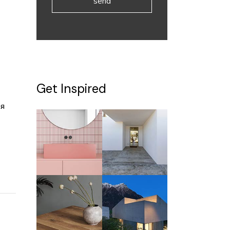
send
Get Inspired
ая