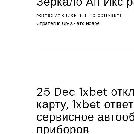
Зеркало Ап Икс р
POSTED AT 08:15H
IN
1
0 COMMENTS
Стратегия Up-X - это новое...
25 Dec
1xbet отк
карту, 1xbet отв
сервисное автоо
приборов