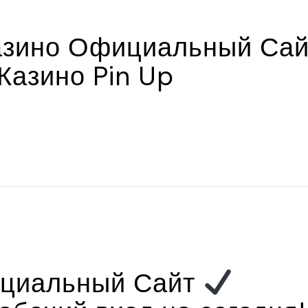
азино Официальный Сай
Казино Pin Up
циальный Сайт