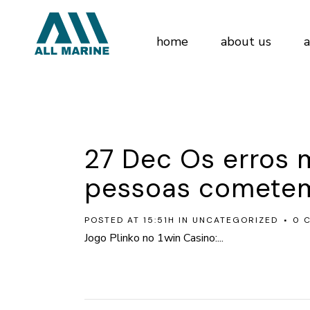
home
about us
a
27 Dec
Os erros 
pessoas cometem
POSTED AT 15:51H
IN
UNCATEGORIZED
0 
Jogo Plinko no 1win Casino:...