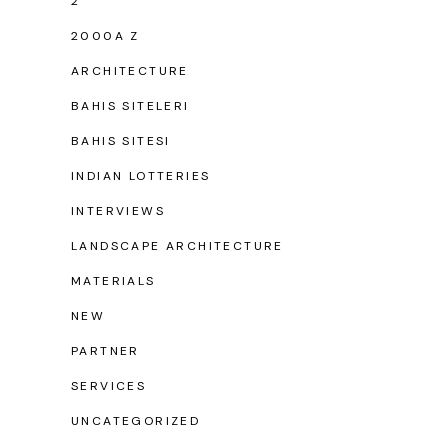
2
2000A Z
ARCHITECTURE
BAHIS SITELERI
BAHIS SITESI
INDIAN LOTTERIES
INTERVIEWS
LANDSCAPE ARCHITECTURE
MATERIALS
NEW
PARTNER
SERVICES
UNCATEGORIZED