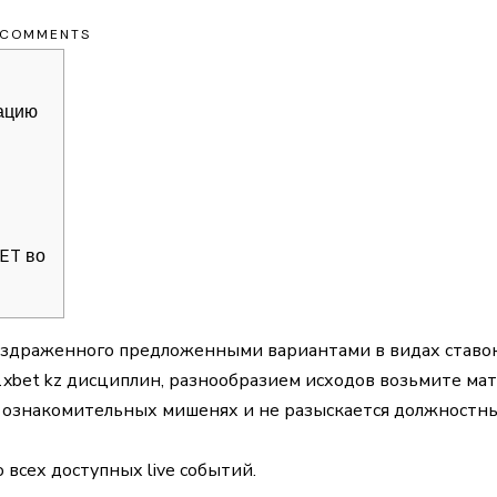
 COMMENTS
рацию
ET во
аздраженного предложенными вариантами в видах ставок
1xbet kz
дисциплин, разнообразием исходов возьмите мат
 ознакомительных мишенях и не разыскается должностн
всех доступных live событий.