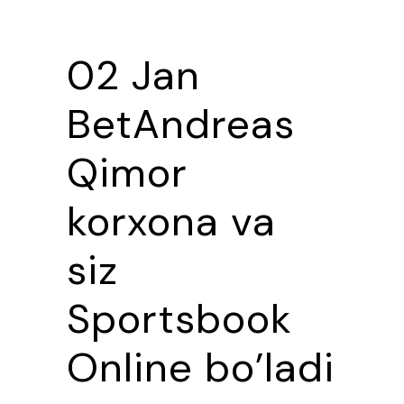
02 Jan
BetAndreas
Qimor
korxona va
siz
Sportsbook
Online bo’ladi