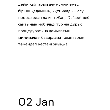
дейін қайтарып алу мүмкін емес,
бірінші қадамның ықтималдығы елу
немесе одан да көп. Жаңа Dafabet веб-
сайтының мобильді түрінің дұрыс
процедурасына қойылатын
минималды бағдарлама талаптарын
төмендегі кестені оқыңыз.
02 Jan