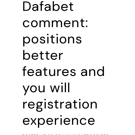
Dafabet
comment:
positions
better
features and
you will
registration
experience