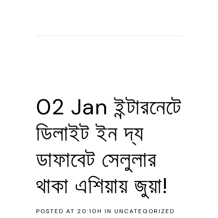
02 Jan
ইন্টারনেটে
ডিলাইট ইন দ্য
ডাফাবেট সেলুলার
থাকা এশিয়ায় জুয়া!
POSTED AT 20:10H
IN
UNCATEGORIZED