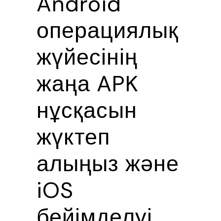
Android
операциялық
жүйесінің
жаңа APK
нұсқасын
жүктеп
алыңыз және
iOS
бейімделуі