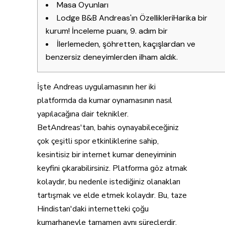
Masa Oyunları
Lodge B&B Andreas'ın ÖzellikleriHarika bir
kurum! İnceleme puanı, 9. adım bir
İlerlemeden, şöhretten, kaçışlardan ve
benzersiz deneyimlerden ilham aldık.
İşte Andreas uygulamasının her iki
platformda da kumar oynamasının nasıl
yapılacağına dair teknikler.
BetAndreas'tan, bahis oynayabileceğiniz
çok çeşitli spor etkinliklerine sahip,
kesintisiz bir internet kumar deneyiminin
keyfini çıkarabilirsiniz. Platforma göz atmak
kolaydır, bu nedenle istediğiniz olanakları
tartışmak ve elde etmek kolaydır. Bu, taze
Hindistan'daki internetteki çoğu
kumarhaneyle tamamen aynı süreçlerdir.