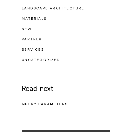
LANDSCAPE ARCHITECTURE
MATERIALS
NEW
PARTNER
SERVICES
UNCATEGORIZED
Read next
NO POSTS WERE FOUND FOR PROVIDED
QUERY PARAMETERS.