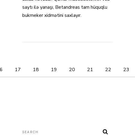
saytı ilə yanaşı, Betandreas tam hüquqlu
bukmeker xidmətini saxlayır.
6
17
18
19
20
21
22
23