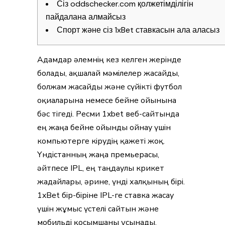
Сіз oddschecker.com қолжетімділігін
пайдалана алмайсыз
Спорт және сіз 1xBet ставкасын ала аласыз
Адамдар әлемнің кез келген жерінде
болады, ақшалай мәмілелер жасайды,
болжам жасайды және сүйікті футбол
оқиғаларына немесе бейне ойынына
бәс тігеді. Ресми 1xbet веб-сайтында
ең жаңа бейне ойынды ойнау үшін
компьютерге кірудің қажеті жоқ.
Үндістанның жаңа премьерасы,
әйтпесе IPL, ең таңдаулы крикет
жағдайлары, әрине, үнді халқының бірі.
1xBet бір-біріне IPL-ге ставка жасау
үшін жұмыс үстелі сайтын және
мобильді қосымшаны ұсынады.