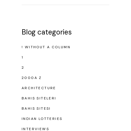
Blog categories
! WITHOUT A COLUMN
1
2
2000A Z
ARCHITECTURE
BAHIS SITELERI
BAHIS SITESI
INDIAN LOTTERIES
INTERVIEWS