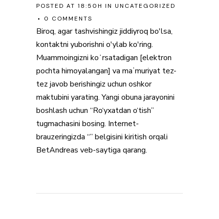
POSTED AT 18:50H
IN
UNCATEGORIZED
0 COMMENTS
Biroq, agar tashvishingiz jiddiyroq bo'lsa,
kontaktni yuborishni o'ylab ko'ring.
Muammoingizni koʻrsatadigan [elektron
pochta himoyalangan] va maʼmuriyat tez-
tez javob berishingiz uchun oshkor
maktubini yarating. Yangi obuna jarayonini
boshlash uchun “Ro‘yxatdan o‘tish”
tugmachasini bosing. Internet-
brauzeringizda “” belgisini kiritish orqali
BetAndreas veb-saytiga qarang.