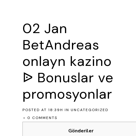
02 Jan
BetAndreas
onlayn kazino
ᐉ Bonuslar ve
promosyonlar
POSTED AT 18:39H
IN
UNCATEGORIZED
0 COMMENTS
Gönderiler